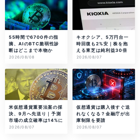
55時間で6700件の指
キオクシア、5万円台一
摘、AIのBTC脆弱性診
時回復も2%安｜株を抱
断はどこまで本物か
える東芝は純利益30倍
2026/08/08
2026/08/07
米仮想通貨重要法案の採
仮想通貨は購入後すぐ送
決、9月へ先送り｜予測
れなくなる？金融庁が出
市場の成立確率は14%に
庫制限を要請
2026/08/07
2026/08/07