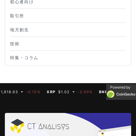
初心者向け
取引所
地方創生
技術
特集・コラム
Powered by
63
-0.10%
XRP
$1.02
-2.00%
BNB
$592.66
-0.20%