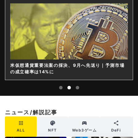
仮想通貨は購入後すぐ送れなくなる？金融庁が出庫制
限を要請
ニュース/解説記事
ALL
NFT
Web3ゲーム
DeFi