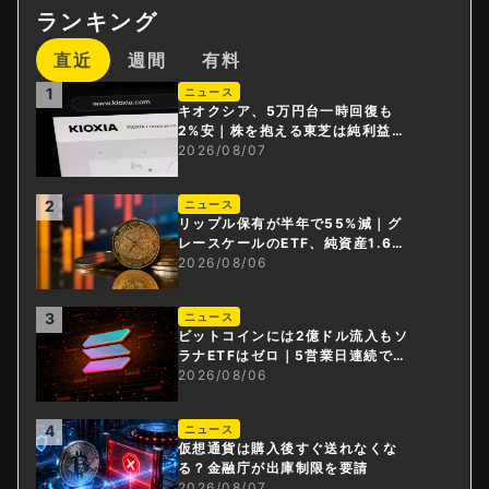
ランキング
直近
週間
有料
1
ニュース
キオクシア、5万円台一時回復も
2%安｜株を抱える東芝は純利益3
0倍
2026/08/07
2
ニュース
リップル保有が半年で55%減｜グ
レースケールのETF、純資産1.6億
ドル減
2026/08/06
3
ニュース
ビットコインには2億ドル流入もソ
ラナETFはゼロ｜5営業日連続で停
止
2026/08/06
4
ニュース
仮想通貨は購入後すぐ送れなくな
る？金融庁が出庫制限を要請
2026/08/07