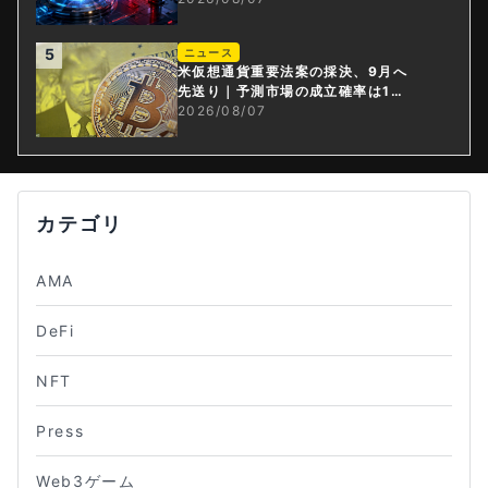
5
ニュース
米仮想通貨重要法案の採決、9月へ
先送り｜予測市場の成立確率は1
4%に
2026/08/07
カテゴリ
AMA
DeFi
NFT
Press
Web3ゲーム