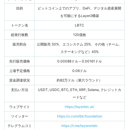
目的
ビットコイン上でのアプリ、DeFi、デジタル資産展開
を可能にするLayer2構築
トークン名
LBTC
総発行枚数
120億枚
販売割合
公開販売 30%、エコシステム 25%、その他（チーム、
ステーキングなど）45%
先行販売価格
0.00088ドル～0.00161ドル
上場予定価格
0.06ドル
資金調達状況
約82万ドル（第六ラウンド）
支払い方法
USDT, USDC, BTC, ETH, XRP, Solana, クレジットカ
ードなど
ウェブサイト
https://layerbtc.ai/
ツイッター
https://x.com/lbtcfoundation
テレグラムコミ
https://t.me/layeronbtc