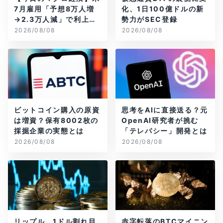
7月雇用「予想8万人増
化、1日100億ドルの新
→2.3万人減」で利上げ
勢力がSEC登録
観測後退
2026/08/08
2026/08/08
ビットコイン購入の原資
思考をAIに直接送る？元
は増資？保有8002枚の
OpenAI研究者が挑む
採掘企業の実態とは
「テレパシー」開発とは
2026/08/08
2026/08/08
リップル、1ドル割れ目
赤字転落のBTCマイニン