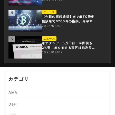
4
ニュース
【今日の仮想通貨】AIのBTC脆弱
性診断で6700件の指摘。赤字マイ
ニング企業はAIに賭ける
2026/08/08
5
ニュース
キオクシア、5万円台一時回復も
2%安｜株を抱える東芝は純利益3
0倍
2026/08/07
カテゴリ
AMA
DeFi