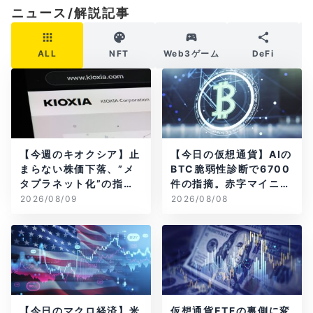
ニュース/解説記事
ALL
NFT
Web3ゲーム
DeFi
【今週のキオクシア】止
【今日の仮想通貨】AIの
まらない株価下落、”メ
BTC脆弱性診断で6700
タプラネット化”の指摘
件の指摘。赤字マイニン
は本当？
グ企業はAIに賭ける
2026/08/09
2026/08/08
【今日のマクロ経済】米
仮想通貨ETFの裏側に変