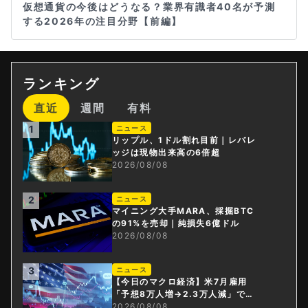
仮想通貨の今後はどうなる？業界有識者40名が予測
する2026年の注目分野【前編】
ランキング
直近
週間
有料
1
ニュース
リップル、1ドル割れ目前｜レバレ
ッジは現物出来高の6倍超
2026/08/08
2
ニュース
マイニング大手MARA、採掘BTC
の91%を売却｜純損失6億ドル
2026/08/08
3
ニュース
【今日のマクロ経済】米7月雇用
「予想8万人増→2.3万人減」で利
上げ観測後退
2026/08/08