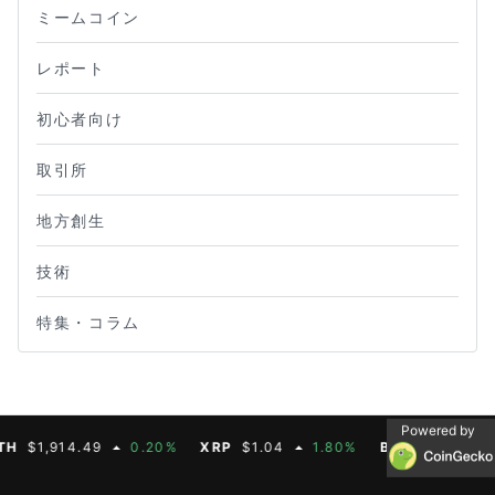
ミームコイン
レポート
初心者向け
取引所
地方創生
技術
特集・コラム
Powered by
1,914.49
0.20%
XRP
$1.04
1.80%
BNB
$603.21
1.