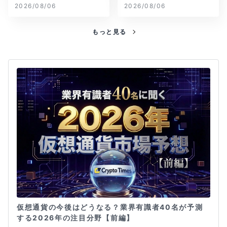
ル減
2026/08/06
2026/08/06
もっと見る
仮想通貨の今後はどうなる？業界有識者40名が予測
する2026年の注目分野【前編】