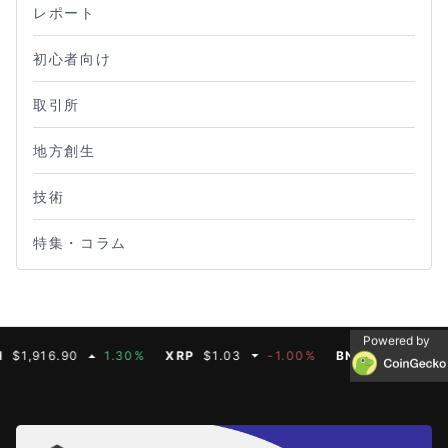
レポート
初心者向け
取引所
地方創生
技術
特集・コラム
Powered by
16.90
1.30%
XRP
$1.03
-1.00%
BNB
$590.75
0.00