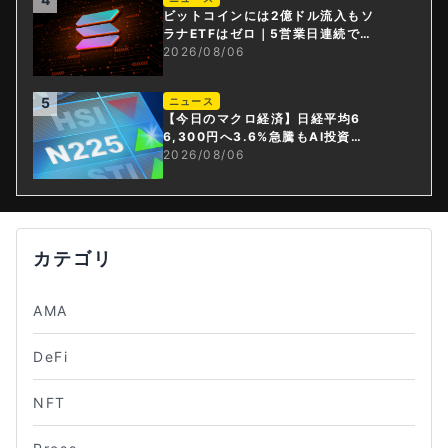
ビットコインには2億ドル流入もソ
ラナETFはゼロ｜5営業日連続で停
止
2026/08/06
5
ニュース
【今日のマクロ経済】日経平均6
6,300円へ3.6%急騰もAI投資回
収懸念が再燃
2026/08/06
カテゴリ
AMA
DeFi
NFT