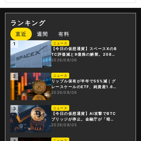
ランキング
直近
週間
有料
1
ニュース
【今日の仮想通貨】スペースXのB
TC評価減と9億株の解禁。208億
円相当のBTCが盗難
2026/08/06
2
ニュース
リップル保有が半年で55%減｜グ
レースケールのETF、純資産1.6億
ドル減
2026/08/06
3
ニュース
【今日の仮想通貨】AI攻撃でBTC
ブリッジが停止。金融庁が「暗号
資産・ステーブルコイン課」新設
2026/08/05
4
ニュース