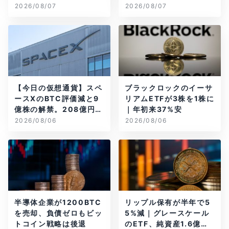
画
2026/08/07
2026/08/07
【今日の仮想通貨】スペ
ブラックロックのイーサ
ースXのBTC評価減と9
リアムETFが3株を1株に
億株の解禁。208億円相
｜年初来37%安
当のBTCが盗難
2026/08/06
2026/08/06
半導体企業が1200BTC
リップル保有が半年で5
を売却、負債ゼロもビッ
5%減｜グレースケール
トコイン戦略は後退
のETF、純資産1.6億ド