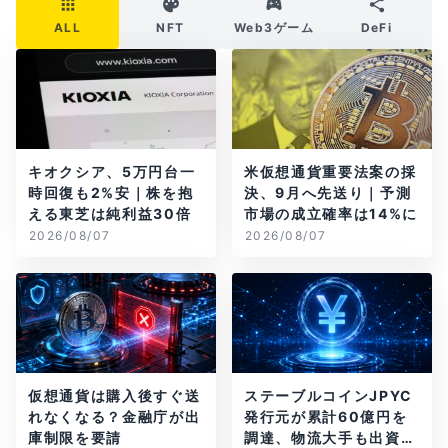
ALL
NFT
Web3ゲーム
DeFi
キオクシア、5万円台一
米仮想通貨重要法案の採
時回復も2%安｜株を抱
決、9月へ先送り｜予測
える東芝は純利益30倍
市場の成立確率は14%に
2026/08/07
2026/08/07
仮想通貨は購入後すぐ送
ステーブルコインJPYC
れなくなる？金融庁が出
発行元が累計60億円を
庫制限を要請
調達、物流大手も出資参