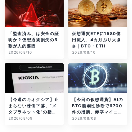
「監査済み」は安全の証
仮想通貨ETFに1580億
明か？仮想通貨損失の5
円流入、4カ月ぶり大き
割が人的要因
さ｜BTC・ETH
2026/08/10
2026/08/10
【今週のキオクシア】止
【今日の仮想通貨】AIの
まらない株価下落、”メ
BTC脆弱性診断で6700
タプラネット化”の指摘
件の指摘。赤字マイニン
は本当？
グ企業はAIに賭ける
2026/08/09
2026/08/08