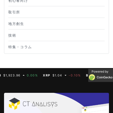
初心者向け
取引所
地方創生
技術
特集・コラム
Powered by
3.96
0.00%
XRP
$1.04
-0.10%
BNB
$608.19
0.80