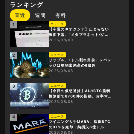
ランキング
直近
週間
有料
1
ニュース
【今週のキオクシア】止まらない
株価下落、”メタプラネット化”の
指摘は本当？
2026/08/09
2
ニュース
リップル、1ドル割れ目前｜レバレ
ッジは現物出来高の6倍超
2026/08/08
3
ニュース
【今日の仮想通貨】AIのBTC脆弱
性診断で6700件の指摘。赤字マイ
ニング企業はAIに賭ける
2026/08/08
4
ニュース
マイニング大手MARA、採掘BTC
の91%を売却｜純損失6億ドル
2026/08/08