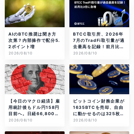
AIのBTC推奨は聞き方
BTCC取引所、2026年
次第？内部操作で配分5.
7月のTradFi取引量が過
2ポイント増
去最高を記録！前月比3
倍に急増
2026/08/10
2026/08/10
【今日のマクロ経済】雇
ビットコイン財務企業が
用統計後もドル円158円
1635BTCを売却、自由
目前へ。日経66,800円
に動かせるのは325枚だ
台に急伸
け
2026/08/10
2026/08/10