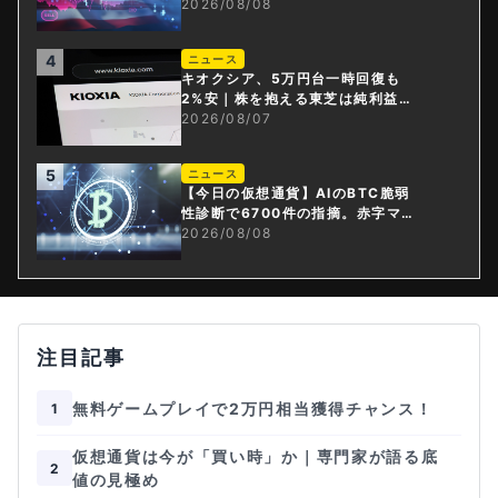
上げ観測後退
2026/08/08
4
ニュース
キオクシア、5万円台一時回復も
2%安｜株を抱える東芝は純利益3
0倍
2026/08/07
5
ニュース
【今日の仮想通貨】AIのBTC脆弱
性診断で6700件の指摘。赤字マイ
ニング企業はAIに賭ける
2026/08/08
注目記事
無料ゲームプレイで2万円相当獲得チャンス！
1
仮想通貨は今が「買い時」か｜専門家が語る底
2
値の見極め