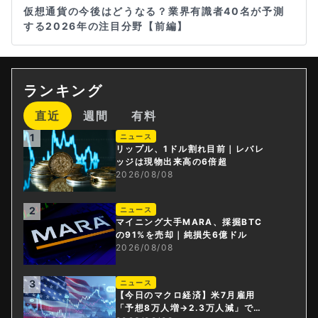
仮想通貨の今後はどうなる？業界有識者40名が予測
する2026年の注目分野【前編】
ランキング
直近
週間
有料
1
ニュース
リップル、1ドル割れ目前｜レバレ
ッジは現物出来高の6倍超
2026/08/08
2
ニュース
マイニング大手MARA、採掘BTC
の91%を売却｜純損失6億ドル
2026/08/08
3
ニュース
【今日のマクロ経済】米7月雇用
「予想8万人増→2.3万人減」で利