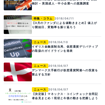
検討 – 英国成人・中小企業への意識調査
特集・コラム
2018/04/11
【3月のファンダによる値動きまとめ】値上が
り開始日、変動率を振り返ろう
ニュース
2018/04/10
イギリス金融規制当局、仮想通貨デリバティブ
の取扱のガイドラインを発表
ニュース
2018/04/07
デンマーク大手銀行が仮想通貨関連への投資を
禁止する方針
ニュース
2018/04/07
【決定版】マネックス・コインチェック合同記
者会見まとめ！現状と今後の動きを把握しよう