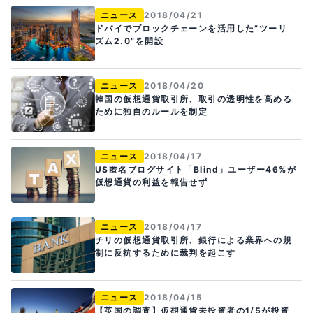
ニュース
2018/04/21
ドバイでブロックチェーンを活用した”ツーリ
ズム2.0”を開設
ニュース
2018/04/20
韓国の仮想通貨取引所、取引の透明性を高める
ために独自のルールを制定
ニュース
2018/04/17
US匿名ブログサイト「Blind」ユーザー46%が
仮想通貨の利益を報告せず
ニュース
2018/04/17
チリの仮想通貨取引所、銀行による業界への規
制に反抗するために裁判を起こす
ニュース
2018/04/15
【英国の調査】仮想通貨未投資者の1/5が投資