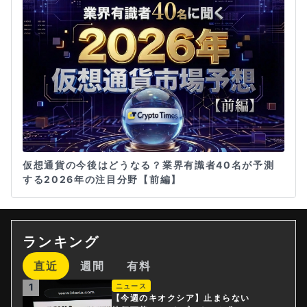
仮想通貨の今後はどうなる？業界有識者40名が予測
する2026年の注目分野【前編】
ランキング
直近
週間
有料
1
ニュース
【今週のキオクシア】止まらない