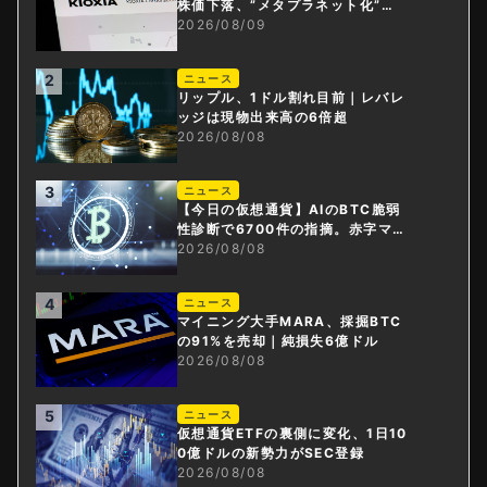
株価下落、”メタプラネット化”の
指摘は本当？
2026/08/09
2
ニュース
リップル、1ドル割れ目前｜レバレ
ッジは現物出来高の6倍超
2026/08/08
3
ニュース
【今日の仮想通貨】AIのBTC脆弱
性診断で6700件の指摘。赤字マイ
ニング企業はAIに賭ける
2026/08/08
4
ニュース
マイニング大手MARA、採掘BTC
の91%を売却｜純損失6億ドル
2026/08/08
5
ニュース
仮想通貨ETFの裏側に変化、1日10
0億ドルの新勢力がSEC登録
2026/08/08