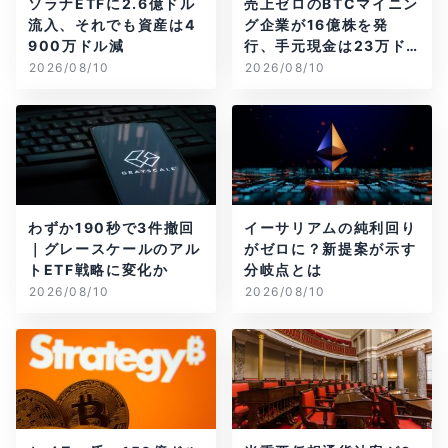
ソラナETFに2.6億ドル
売上ゼロのBTCマイニン
流入、それでも資産は4
グ企業が16億株を発
900万ドル減
行、手元現金は23万ド
ル
2026/08/10
2026/08/10
わずか190秒で3件撤回
イーサリアムの純利回り
｜グレースケールのアル
がゼロに？新提案が示す
トETF戦略に変化か
分岐点とは
2026/08/10
2026/08/10