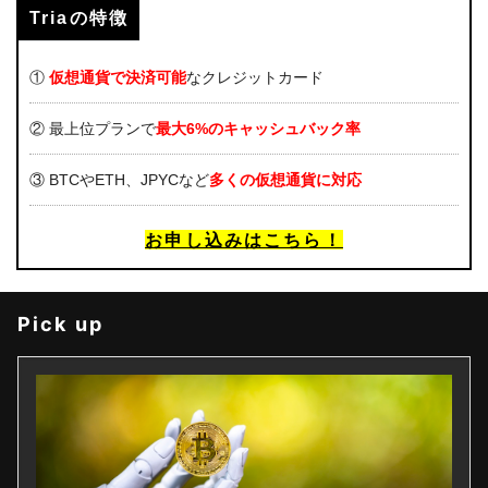
Triaの特徴
①
仮想通貨で決済可能
なクレジットカード
② 最上位プランで
最大6%のキャッシュバック率
③ BTCやETH、JPYCなど
多くの仮想通貨に対応
お申し込みはこちら！
Pick up