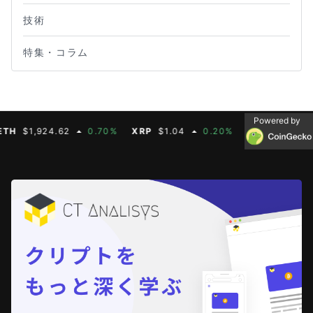
技術
特集・コラム
Powered by
$1,924.62
0.70%
XRP
$1.04
0.20%
BNB
$603.91