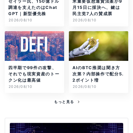
セイラー氏、150億ドル
米重要仮想通貨法案が9
調達を支えたのはChat
月15日に採決へ、鍵は
GPT｜新型優先株
民主党7人の賛成票
2026/08/10
2026/08/10
四半期で99件の攻撃、
AIのBTC推奨は聞き方
それでも現実資産のトー
次第？内部操作で配分5.
クン化は最高値
2ポイント増
2026/08/10
2026/08/10
もっと見る