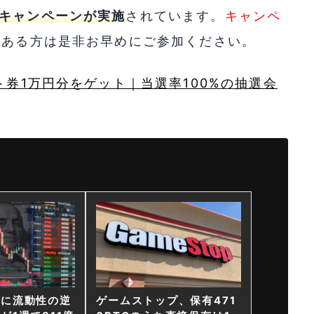
キャンペーンが実施
されています。
キャンペ
がある方は是非お早めにご参加ください。
ト券1万円分をゲット｜当選率100%の抽選会
ンに流動性の逆
ゲームストップ、保有471