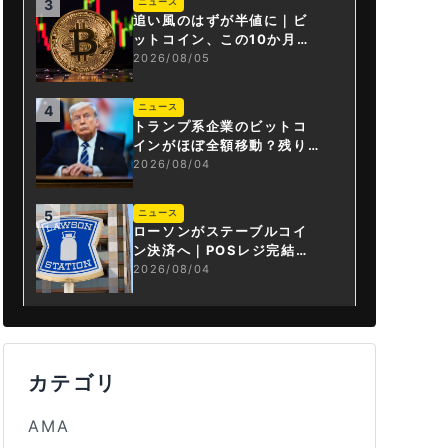
ニュース
3
追い風のはずが半値に｜ビ
ットコイン、この10か月で
何が起きたか
2026/08/05
ニュース
4
トランプ系企業のビットコ
インがほぼ全額移動？残り
は3.43BTCか
2026/08/04
ニュース
5
ローソンがステーブルコイ
ン決済へ｜POSレジ完結は
国内初
2026/08/04
カテゴリ
AMA