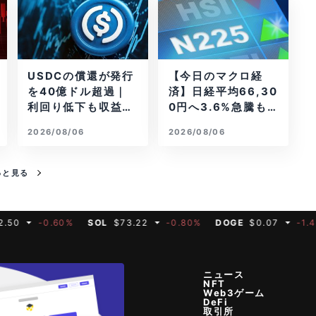
USDCの償還が発行
【今日のマクロ経
を40億ドル超過｜
済】日経平均66,30
利回り低下も収益は
0円へ3.6%急騰もA
増加
I投資回収懸念が再
2026/08/06
2026/08/06
燃
っと見る
-0.60%
SOL
$73.22
-0.80%
DOGE
$0.07
-1.40%
ニュース
NFT
Web3ゲーム
DeFi
取引所