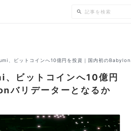
umi、ビットコインへ10億円を投資｜国内初のBabyl
i、ビットコインへ10億円
lonバリデーターとなるか