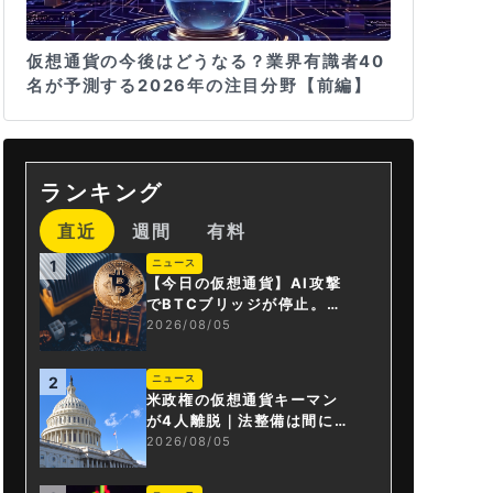
仮想通貨の今後はどうなる？業界有識者40
名が予測する2026年の注目分野【前編】
ランキング
直近
週間
有料
ニュース
1
【今日の仮想通貨】AI攻撃
でBTCブリッジが停止。金
融庁が「暗号資産・ステー
2026/08/05
ブルコイン課」新設
ニュース
2
米政権の仮想通貨キーマン
が4人離脱｜法整備は間に合
うか
2026/08/05