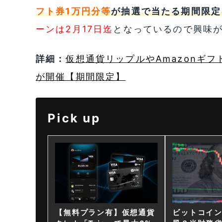
フト券1万円分等
が抽選で当たる期間限定
ーンは2月17日迄
となっているので興味
詳細：
仮想通貨リップルやAmazonギフ
が開催【期間限定】
Pick up
【無料プラン有】仮想通貨
ビットコイ