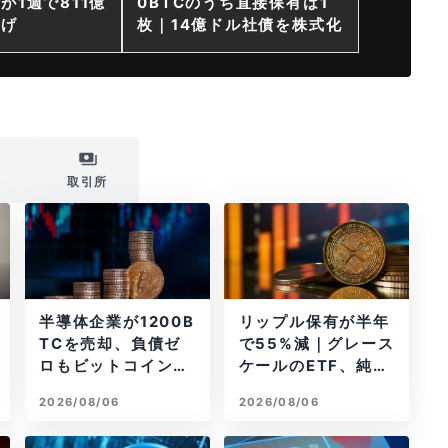
が1週で811億
0BTCのうち直接保有は1
上げ
枚｜14億ドル社債を株式化
i
取引所
半導体企業が1200B
リップル保有が半年
TCを売却、負債ゼ
で55%減｜グレース
ロもビットコイン戦
ケールのETF、純資
略は後退
産1.6億ドル減
2026/08/06
2026/08/06