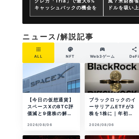
クレカ「Tria」で最大6%
風？米財務省
キャッシュバックの機会を
ドルを吸い
ニュース/解説記事
ALL
NFT
Web3ゲーム
DeF
【今日の仮想通貨】
ブラックロックのイ
スペースXのBTC評
ーサリアムETFが3
価減と9億株の解
株を1株に｜年初来3
禁。208億円相当の
7%安
2026/08/06
2026/08/06
BTCが盗難