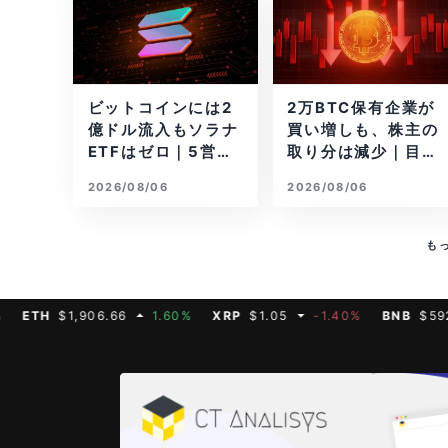
ビットコインには2
2万BTC保有企業が
億ドル流入もソラナ
買い増しも、株主の
ETFはゼロ｜5営業
取り分は減少｜目標
日連続で停止
と逆行
2026/08/06
2026/08/06
も
H
$1,906.66
1.60%
XRP
$1.05
-1.40%
BNB
$592.50