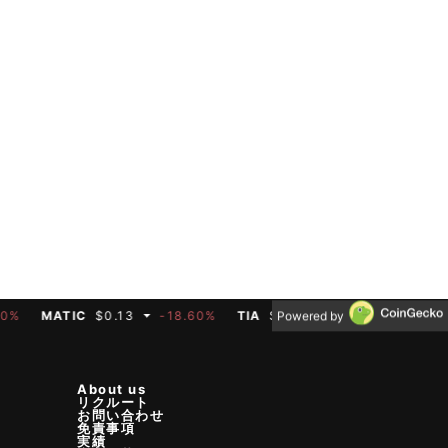
MATIC
$0.13
-18.60%
TIA
$0.33
-3.10%
BTC
$64,40
Powered by
About us
リクルート
お問い合わせ
免責事項
実績