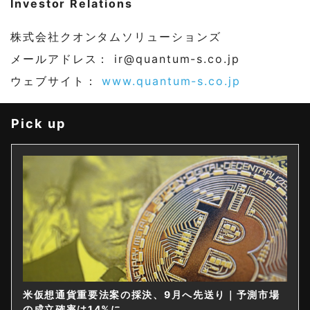
Investor Relations
株式会社クオンタムソリューションズ
メールアドレス：
ir@quantum-s.co.jp
ウェブサイト：
www.quantum-s.co.jp
Pick up
米仮想通貨重要法案の採決、9月へ先送り｜予測市場
の成立確率は14%に