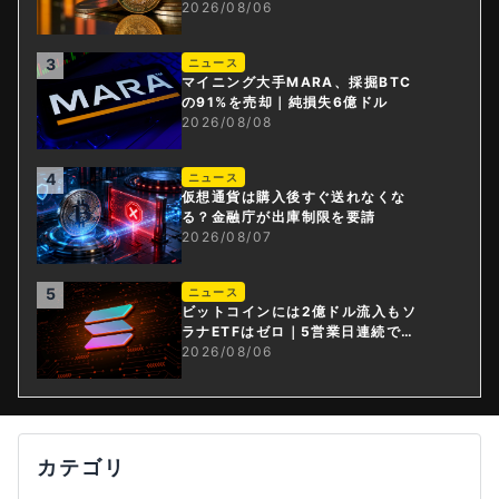
ドル減
2026/08/06
3
ニュース
マイニング大手MARA、採掘BTC
の91%を売却｜純損失6億ドル
2026/08/08
4
ニュース
仮想通貨は購入後すぐ送れなくな
る？金融庁が出庫制限を要請
2026/08/07
5
ニュース
ビットコインには2億ドル流入もソ
ラナETFはゼロ｜5営業日連続で停
止
2026/08/06
カテゴリ