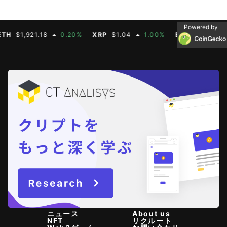
Powered by
$1,921.18
0.20%
XRP
$1.04
1.00%
BNB
$604.50
2
ニュース
About us
NFT
リクルート