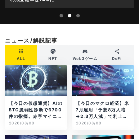
ニュース/解説記事
ALL
NFT
Web3ゲーム
DeFi
【今日の仮想通貨】AIの
【今日のマクロ経済】米
BTC脆弱性診断で6700
7月雇用「予想8万人増
件の指摘。赤字マイニン
→2.3万人減」で利上げ
グ企業はAIに賭ける
観測後退
2026/08/08
2026/08/08