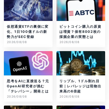
仮想通貨ETFの裏側に変
ビットコイン購入の原資
化、1日100億ドルの新
は増資？保有8002枚の
勢力がSEC登録
採掘企業の実態とは
2026/08/08
2026/08/08
思考をAIに直接送る？元
リップル、1ドル割れ目
OpenAI研究者が挑む
前｜レバレッジは現物出
「テレパシー」開発とは
来高の6倍超
2026/08/08
2026/08/08