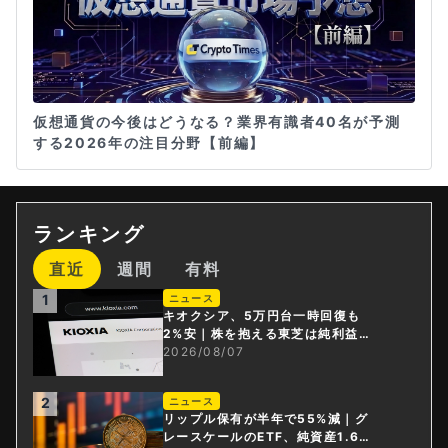
仮想通貨の今後はどうなる？業界有識者40名が予測
する2026年の注目分野【前編】
ランキング
直近
週間
有料
1
ニュース
キオクシア、5万円台一時回復も
2%安｜株を抱える東芝は純利益3
0倍
2026/08/07
2
ニュース
リップル保有が半年で55%減｜グ
レースケールのETF、純資産1.6億