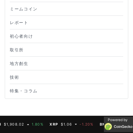
ミームコイン
レポート
初心者向け
取引所
地方創生
技術
特集・コラム
Powered by
908.02
1.80%
XRP
$1.06
-1.20%
BNB
$593.11
0.40