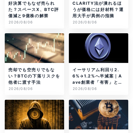
好決算でもなぜ売られ
CLARITY法が潰れるほ
た？スペースX、BTC評
うが価格には好材料？運
価減と9億株の解禁
用大手が異例の指摘
2026/08/06
2026/08/06
売却でも空売りでもな
イーサリアム利回り2.
い？BTCの下落リスクを
6%→1.2%へ半減案｜A
他者に渡す手法
ave創業者「有害」と警
告
2026/08/06
2026/08/06