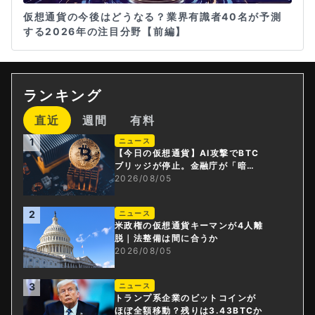
仮想通貨の今後はどうなる？業界有識者40名が予測
する2026年の注目分野【前編】
ランキング
直近
週間
有料
1
ニュース
【今日の仮想通貨】AI攻撃でBTC
ブリッジが停止。金融庁が「暗号
資産・ステーブルコイン課」新設
2026/08/05
2
ニュース
米政権の仮想通貨キーマンが4人離
脱｜法整備は間に合うか
2026/08/05
3
ニュース
トランプ系企業のビットコインが
ほぼ全額移動？残りは3.43BTCか