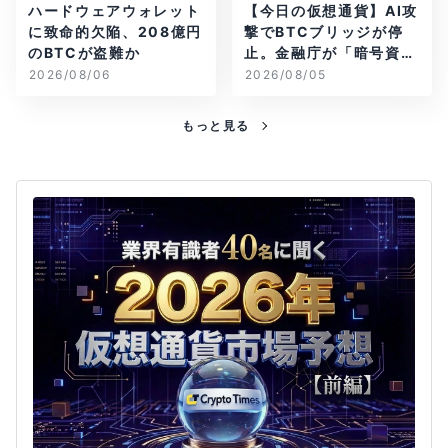
ハードウェアウォレット
【今日の仮想通貨】AI攻
に致命的欠陥、208億円
撃でBTCブリッジが停
のBTCが盗難か
止。金融庁が「暗号資
産・ステーブルコイン
2026/08/06
2026/08/05
課」新設
もっと見る