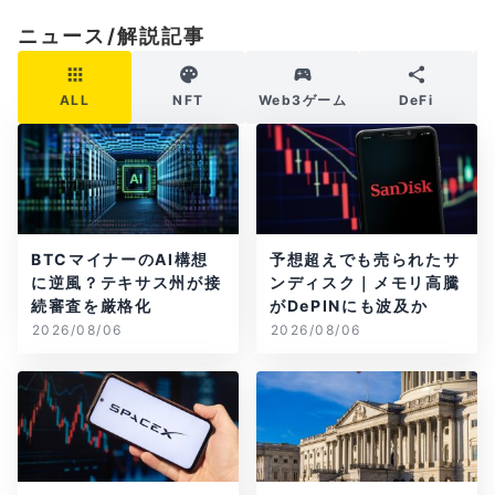
ニュース/解説記事
ALL
NFT
Web3ゲーム
DeFi
BTCマイナーのAI構想
予想超えでも売られたサ
に逆風？テキサス州が接
ンディスク｜メモリ高騰
続審査を厳格化
がDePINにも波及か
2026/08/06
2026/08/06