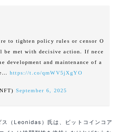
re to tighten policy rules or censor O
l be met with decisive action. If nece
he development and maintenance of a
ore…
https://t.co/qmWV5jXgYO
sNFT)
September 6, 2025
（Leonidas）氏は、ビットコインコア