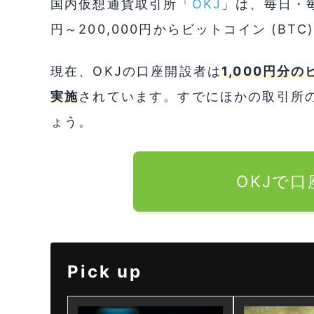
国内仮想通貨取引所「
OKJ
」は、毎日・毎
円～200,000円からビットコイン (B
現在、OKJの口座開設者は
1,000円分
実施
されています。すでにほかの取引所
ょう。
OKJで
Pick up