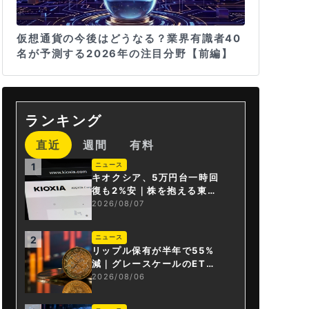
仮想通貨の今後はどうなる？業界有識者40
名が予測する2026年の注目分野【前編】
ランキング
直近
週間
有料
ニュース
1
キオクシア、5万円台一時回
復も2%安｜株を抱える東芝
は純利益30倍
2026/08/07
ニュース
2
リップル保有が半年で55%
減｜グレースケールのET
F、純資産1.6億ドル減
2026/08/06