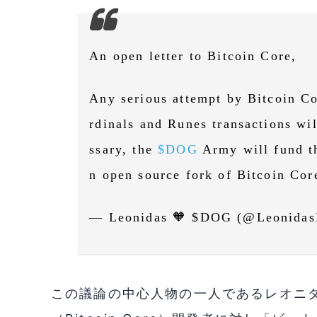
An open letter to Bitcoin Core,
Any serious attempt by Bitcoin Co
rdinals and Runes transactions wil
ssary, the
$DOG
Army will fund t
n open source fork of Bitcoin C
— Leonidas 🧡 $DOG (@Leonida
この議論の中心人物の一人であるレオニダス