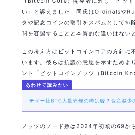
（Bitcoin Core）開発者に対し「
い」と訴えました。同氏はOrdinalsやR
タや記念コインの取引をスパムとして排
閲を容認することと本質的な違いはない
この考え方はビットコインコアの方針に
います。彼らは抗議の意思を示すためよ
ント「ビットコインノッツ（Bitcoin K
テザー社BTC大量売却の噂は嘘？資産減少
ノッツのノード数は2024年初頭の69から