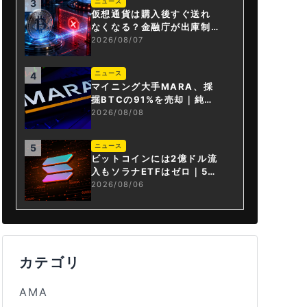
ニュース
3
仮想通貨は購入後すぐ送れ
なくなる？金融庁が出庫制
限を要請
2026/08/07
ニュース
4
マイニング大手MARA、採
掘BTCの91%を売却｜純損
失6億ドル
2026/08/08
ニュース
5
ビットコインには2億ドル流
入もソラナETFはゼロ｜5営
業日連続で停止
2026/08/06
カテゴリ
AMA