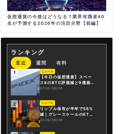
仮想通貨の今後はどうなる？業界有識者40
名が予測する2026年の注目分野【前編】
ランキング
直近
週間
有料
ニュース
1
【今日の仮想通貨】スペー
スXのBTC評価減と9億株の
解禁。208億円相当のBTC
2026/08/06
が盗難
ニュース
2
リップル保有が半年で55%
減｜グレースケールのET
F、純資産1.6億ドル減
2026/08/06