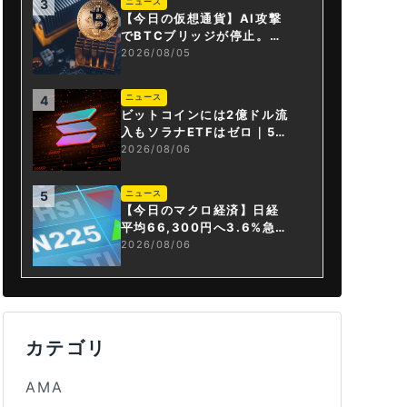
ニュース
3
【今日の仮想通貨】AI攻撃
でBTCブリッジが停止。金
融庁が「暗号資産・ステー
2026/08/05
ブルコイン課」新設
ニュース
4
ビットコインには2億ドル流
入もソラナETFはゼロ｜5営
業日連続で停止
2026/08/06
ニュース
5
【今日のマクロ経済】日経
平均66,300円へ3.6%急騰
もAI投資回収懸念が再燃
2026/08/06
カテゴリ
AMA