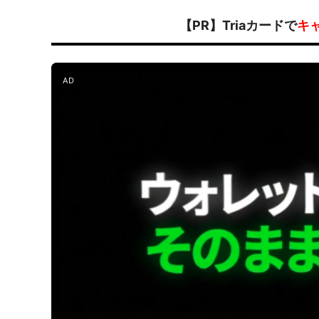
【PR】Triaカードで
キ
AD