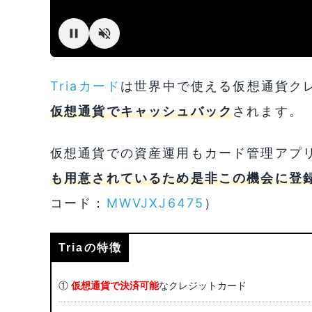
Triaカード
は世界中で使える仮想通貨クレジ
仮想通貨でキャッシュバック
されます。
仮想通貨での資産運用もカード管理アプ
も用意されているため是非この機会に登
コード：
MWVJXJ6475
）
Triaの特徴
①
仮想通貨で決済可能
なクレジットカード