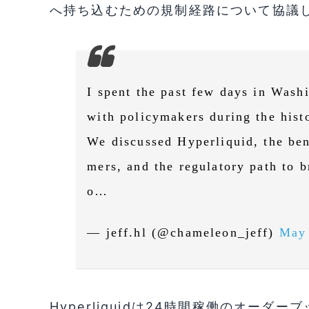
へ持ち込むための規制経路について協議
I spent the past few days in Was
with policymakers during the hist
We discussed Hyperliquid, the ben
mers, and the regulatory path to b
o…
— jeff.hl (@chameleon_jeff)
May 
Hyperliquidは24時間稼働のオー