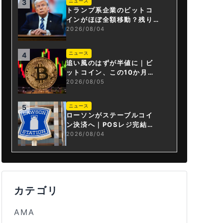
ニュース
3
トランプ系企業のビットコ
インがほぼ全額移動？残り
は3.43BTCか
2026/08/04
ニュース
4
追い風のはずが半値に｜ビ
ットコイン、この10か月で
何が起きたか
2026/08/05
ニュース
5
ローソンがステーブルコイ
ン決済へ｜POSレジ完結は
国内初
2026/08/04
カテゴリ
AMA