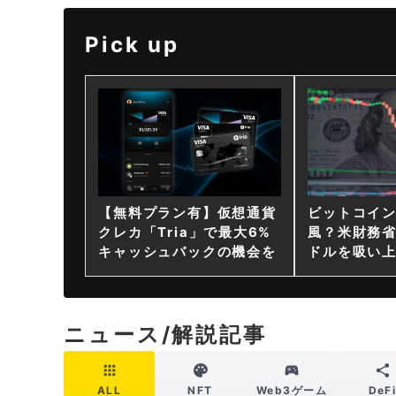
Pick up
【無料プラン有】仮想通貨
ビットコイ
クレカ「Tria」で最大6%
風？米財務省
キャッシュバックの機会を
ドルを吸い
ニュース/解説記事
ALL
NFT
Web3ゲーム
DeF