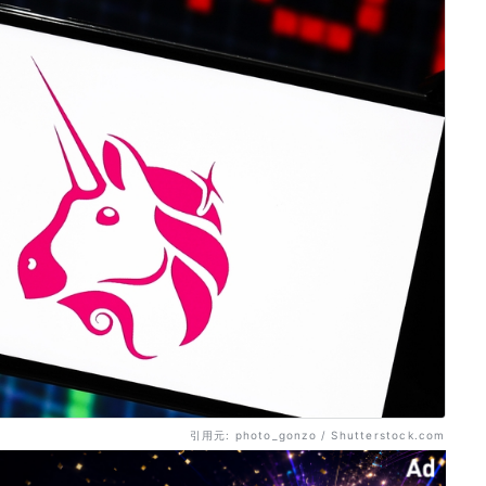
引用元: photo_gonzo / Shutterstock.com