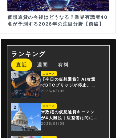
仮想通貨の今後はどうなる？業界有識者40
名が予測する2026年の注目分野【前編】
ランキング
直近
週間
有料
ニュース
1
【今日の仮想通貨】AI攻撃
でBTCブリッジが停止。金
融庁が「暗号資産・ステー
2026/08/05
ブルコイン課」新設
ニュース
2
米政権の仮想通貨キーマン
が4人離脱｜法整備は間に合
うか
2026/08/05