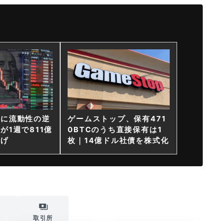
ンに流動性の逆
ゲームストップ、保有471
が1週で811億
0BTCのうち直接保有は1
上げ
枚｜14億ドル社債を株式化
i
取引所