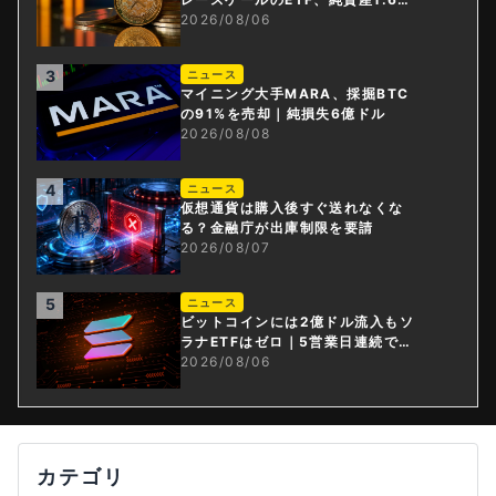
ドル減
2026/08/06
3
ニュース
マイニング大手MARA、採掘BTC
の91%を売却｜純損失6億ドル
2026/08/08
4
ニュース
仮想通貨は購入後すぐ送れなくな
る？金融庁が出庫制限を要請
2026/08/07
5
ニュース
ビットコインには2億ドル流入もソ
ラナETFはゼロ｜5営業日連続で停
止
2026/08/06
カテゴリ