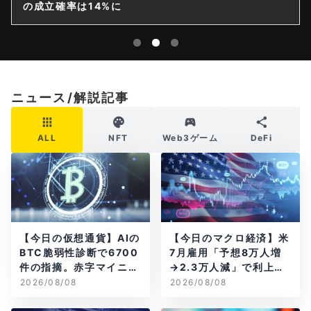
の成立確率は14%に
ニュース/解説記事
ALL
NFT
Web3ゲーム
DeFi
【今日の仮想通貨】AIの
【今日のマクロ経済】米
BTC脆弱性診断で6700
7月雇用「予想8万人増
件の指摘。赤字マイニン
→2.3万人減」で利上げ
グ企業はAIに賭ける
観測後退
2026/08/08
2026/08/08