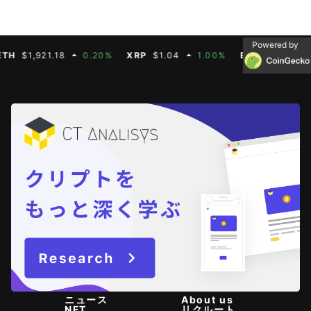
Powered by
$1,921.18
0.20%
XRP
$1.04
1.00%
BNB
$604.50
2.
ニュース
About us
NFT
リクルート