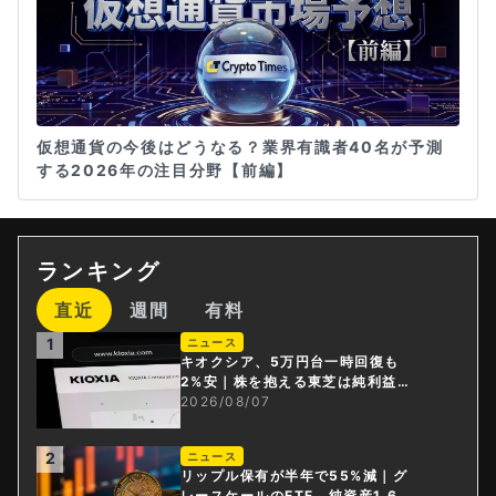
仮想通貨の今後はどうなる？業界有識者40名が予測
する2026年の注目分野【前編】
ランキング
直近
週間
有料
1
ニュース
キオクシア、5万円台一時回復も
2%安｜株を抱える東芝は純利益3
0倍
2026/08/07
2
ニュース
リップル保有が半年で55%減｜グ
レースケールのETF、純資産1.6億