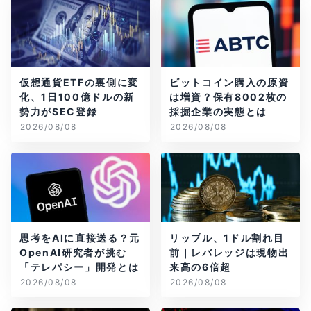
仮想通貨ETFの裏側に変
ビットコイン購入の原資
化、1日100億ドルの新
は増資？保有8002枚の
勢力がSEC登録
採掘企業の実態とは
2026/08/08
2026/08/08
思考をAIに直接送る？元
リップル、1ドル割れ目
OpenAI研究者が挑む
前｜レバレッジは現物出
「テレパシー」開発とは
来高の6倍超
2026/08/08
2026/08/08