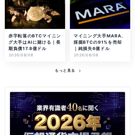
赤字転落のBTCマイニン
マイニング大手MARA、
グ大手はAIに賭ける｜長
採掘BTCの91%を売却
期負債17.8億ドル
｜純損失6億ドル
2026/08/08
2026/08/08
もっと見る