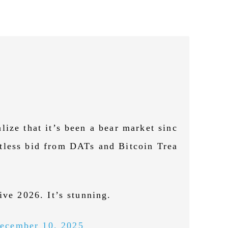
.
ize that it’s been a bear market sinc
tless bid from DATs and Bitcoin Trea
ive 2026. It’s stunning.
ecember 10, 2025