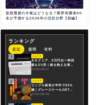
仮想通貨の今後はどうなる？業界有識者40
名が予測する2026年の注目分野【前編】
ランキング
直近
週間
有料
ニュース
1
キオクシア、5万円台一時回
復も2%安｜株を抱える東芝
は純利益30倍
2026/08/07
ニュース
2
リップル保有が半年で55%
減｜グレースケールのET
F、純資産1.6億ドル減
2026/08/06