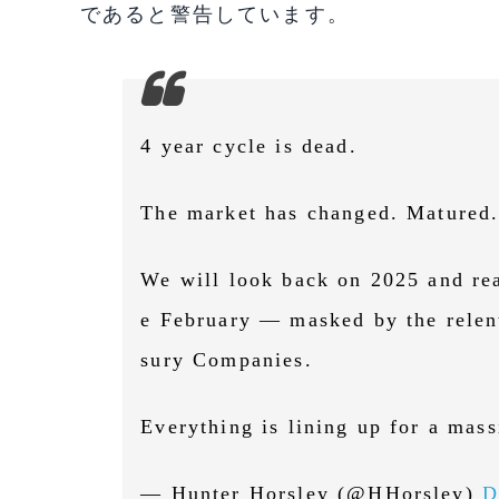
であると警告しています。
4 year cycle is dead.
The market has changed. Matured
We will look back on 2025 and real
e February — masked by the relen
sury Companies.
Everything is lining up for a mass
— Hunter Horsley (@HHorsley)
D