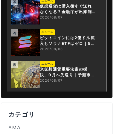
ニュース
3
仮想通貨は購入後すぐ送れ
なくなる？金融庁が出庫制
限を要請
2026/08/07
ニュース
4
ビットコインには2億ドル流
入もソラナETFはゼロ｜5営
業日連続で停止
2026/08/06
ニュース
5
米仮想通貨重要法案の採
決、9月へ先送り｜予測市場
の成立確率は14%に
2026/08/07
カテゴリ
AMA