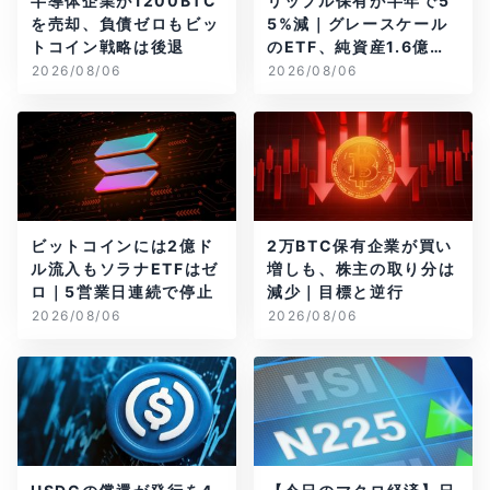
半導体企業が1200BTC
リップル保有が半年で5
を売却、負債ゼロもビッ
5%減｜グレースケール
トコイン戦略は後退
のETF、純資産1.6億ド
ル減
2026/08/06
2026/08/06
ビットコインには2億ド
2万BTC保有企業が買い
ル流入もソラナETFはゼ
増しも、株主の取り分は
ロ｜5営業日連続で停止
減少｜目標と逆行
2026/08/06
2026/08/06