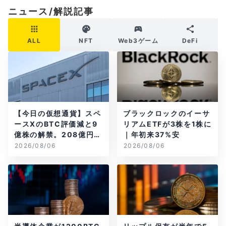
ニュース/解説記事
ALL
NFT
Web3ゲーム
DeFi
【今日の仮想通貨】スペ
ブラックロックのイーサ
ースXのBTC評価減と9
リアムETFが3株を1株に
億株の解禁。208億円相
｜年初来37%安
当のBTCが盗難
2026/08/06
2026/08/06