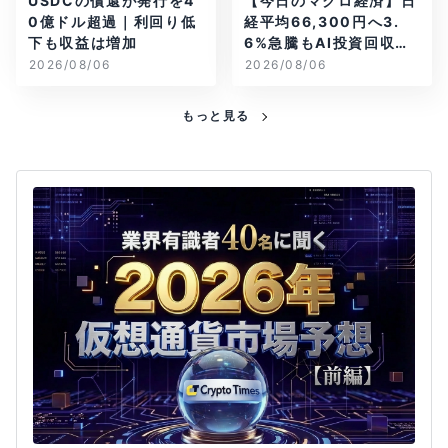
USDCの償還が発行を4
【今日のマクロ経済】日
0億ドル超過｜利回り低
経平均66,300円へ3.
下も収益は増加
6%急騰もAI投資回収懸
念が再燃
2026/08/06
2026/08/06
もっと見る