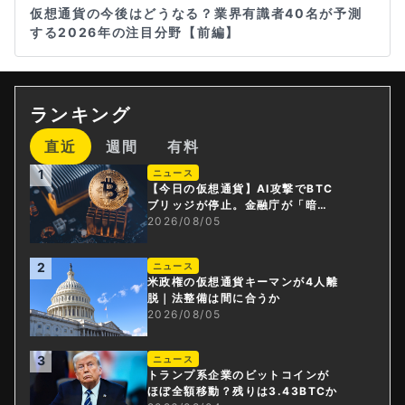
仮想通貨の今後はどうなる？業界有識者40名が予測
する2026年の注目分野【前編】
ランキング
直近
週間
有料
1
ニュース
【今日の仮想通貨】AI攻撃でBTC
ブリッジが停止。金融庁が「暗号
資産・ステーブルコイン課」新設
2026/08/05
2
ニュース
米政権の仮想通貨キーマンが4人離
脱｜法整備は間に合うか
2026/08/05
3
ニュース
トランプ系企業のビットコインが
ほぼ全額移動？残りは3.43BTCか