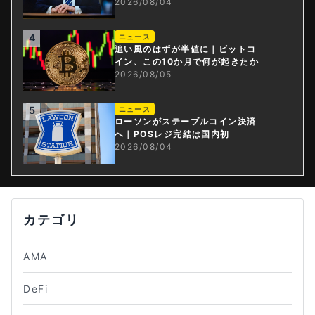
2026/08/04
4
ニュース
追い風のはずが半値に｜ビットコ
イン、この10か月で何が起きたか
2026/08/05
5
ニュース
ローソンがステーブルコイン決済
へ｜POSレジ完結は国内初
2026/08/04
カテゴリ
AMA
DeFi