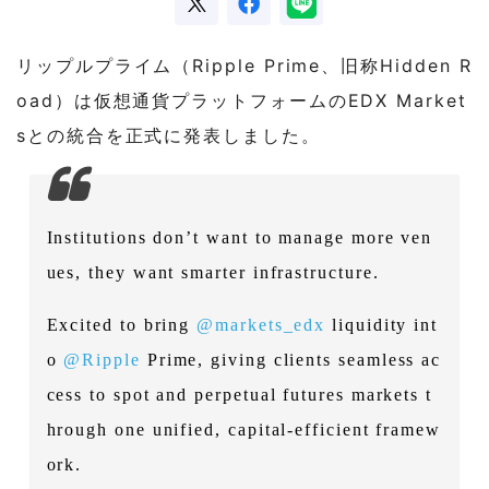
リップルプライム（Ripple Prime、旧称Hidden R
oad）は仮想通貨プラットフォームのEDX Market
sとの統合を正式に発表しました。
Institutions don’t want to manage more ven
ues, they want smarter infrastructure.
Excited to bring
@markets_edx
liquidity int
o
@Ripple
Prime, giving clients seamless ac
cess to spot and perpetual futures markets t
hrough one unified, capital-efficient framew
ork.