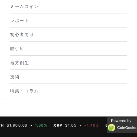
ミームコイン
レポート
初心者向け
取引所
地方創生
技術
特集・コラム
Powered by
906.66
1.60%
XRP
$1.05
-1.40%
BNB
$592.50
-0.