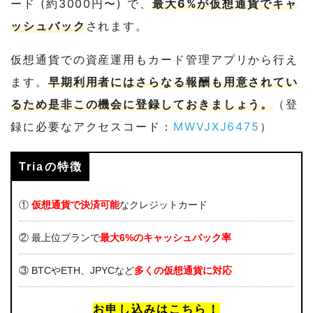
ード (約3000円〜) で、
最大6%が仮想通貨でキャ
ッシュバック
されます。
仮想通貨での資産運用もカード管理アプリから行え
ます。
早期利用者にはさらなる報酬も用意されてい
るため是非この機会に登録しておきましょう。
（登
録に必要なアクセスコード：
MWVJXJ6475
）
Triaの特徴
①
仮想通貨で決済可能
なクレジットカード
② 最上位プランで
最大6%のキャッシュバック率
③ BTCやETH、JPYCなど
多くの仮想通貨に対応
お申し込みはこちら！