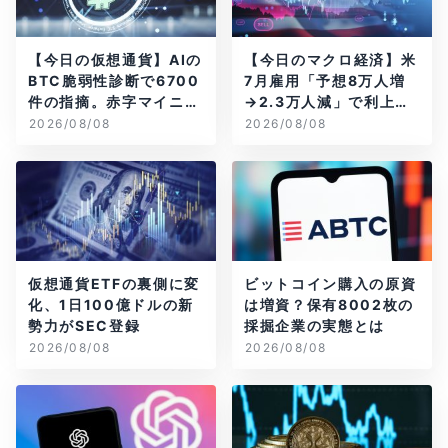
【今日の仮想通貨】AIの
【今日のマクロ経済】米
BTC脆弱性診断で6700
7月雇用「予想8万人増
件の指摘。赤字マイニン
→2.3万人減」で利上げ
グ企業はAIに賭ける
観測後退
2026/08/08
2026/08/08
仮想通貨ETFの裏側に変
ビットコイン購入の原資
化、1日100億ドルの新
は増資？保有8002枚の
勢力がSEC登録
採掘企業の実態とは
2026/08/08
2026/08/08