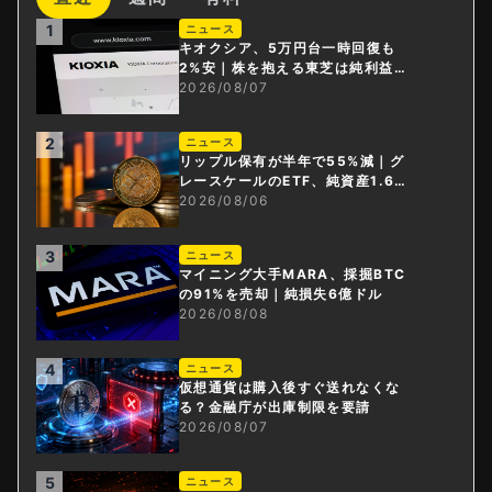
1
ニュース
キオクシア、5万円台一時回復も
2%安｜株を抱える東芝は純利益3
0倍
2026/08/07
2
ニュース
リップル保有が半年で55%減｜グ
レースケールのETF、純資産1.6億
ドル減
2026/08/06
3
ニュース
マイニング大手MARA、採掘BTC
の91%を売却｜純損失6億ドル
2026/08/08
4
ニュース
仮想通貨は購入後すぐ送れなくな
る？金融庁が出庫制限を要請
2026/08/07
5
ニュース