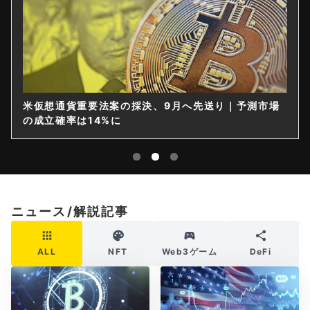
米仮想通貨重要法案の採決、9月へ先送り｜予測市場
の成立確率は14%に
ニュース/解説記事
ALL
NFT
Web3ゲーム
DeFi