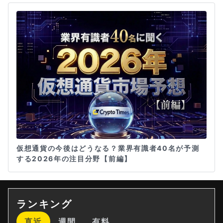
仮想通貨の今後はどうなる？業界有識者40名が予測
する2026年の注目分野【前編】
ランキング
直近
週間
有料