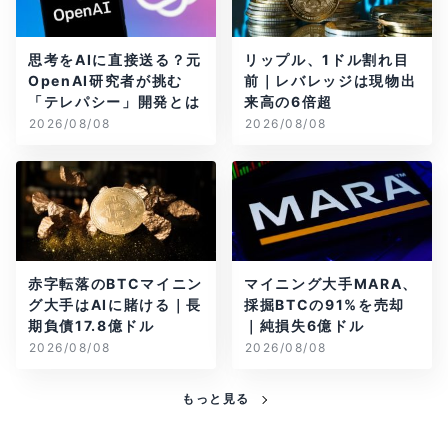
思考をAIに直接送る？元
リップル、1ドル割れ目
OpenAI研究者が挑む
前｜レバレッジは現物出
「テレパシー」開発とは
来高の6倍超
2026/08/08
2026/08/08
赤字転落のBTCマイニン
マイニング大手MARA、
グ大手はAIに賭ける｜長
採掘BTCの91%を売却
期負債17.8億ドル
｜純損失6億ドル
2026/08/08
2026/08/08
もっと見る