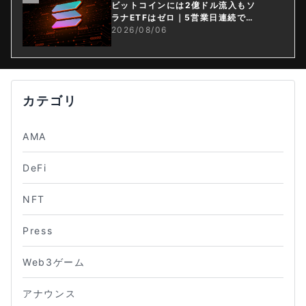
ビットコインには2億ドル流入もソ
ラナETFはゼロ｜5営業日連続で停
止
2026/08/06
カテゴリ
AMA
DeFi
NFT
Press
Web3ゲーム
アナウンス