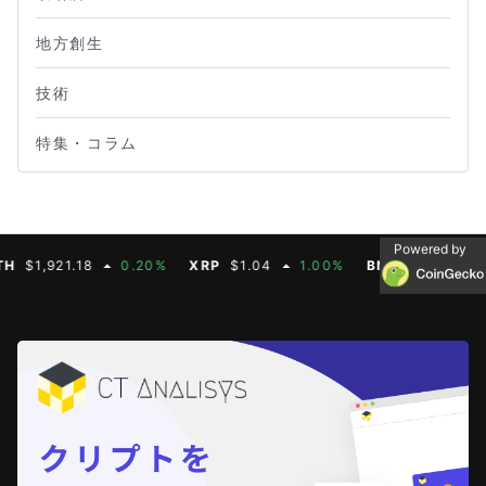
地方創生
技術
特集・コラム
Powered by
,921.18
0.20%
XRP
$1.04
1.00%
BNB
$604.50
2.7