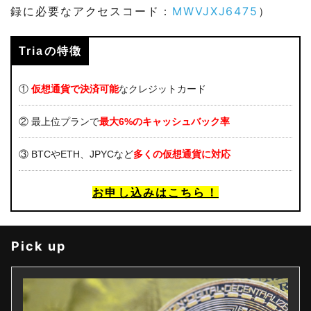
録に必要なアクセスコード：
MWVJXJ6475
）
Triaの特徴
①
仮想通貨で決済可能
なクレジットカード
② 最上位プランで
最大6%のキャッシュバック率
③ BTCやETH、JPYCなど
多くの仮想通貨に対応
お申し込みはこちら！
Pick up