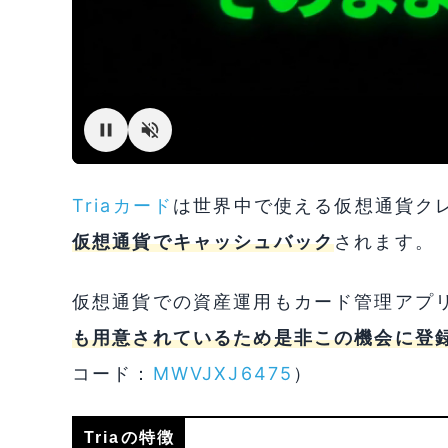
Triaカード
は世界中で使える仮想通貨クレジ
仮想通貨でキャッシュバック
されます。
仮想通貨での資産運用もカード管理アプ
も用意されているため是非この機会に登
コード：
MWVJXJ6475
）
Triaの特徴