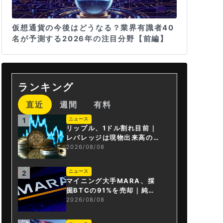
仮想通貨の今後はどうなる？業界有識者40
名が予測する2026年の注目分野【前編】
ランキング
直近
週間
有料
ニュース
1
リップル、1ドル割れ目前｜
レバレッジは現物出来高の6
倍超
2026/08/08
ニュース
2
マイニング大手MARA、採
掘BTCの91%を売却｜純損
失6億ドル
2026/08/08