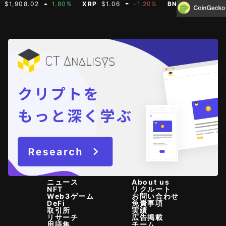
8.02
1.80%
XRP
$1.06
-1.20%
BNB
$593.11
0.40%
ニュース
About us
NFT
リクルート
Web3ゲーム
お問い合わせ
DeFi
免責事項
取引所
実績
リサーチ
広告掲載
用語集
チーム