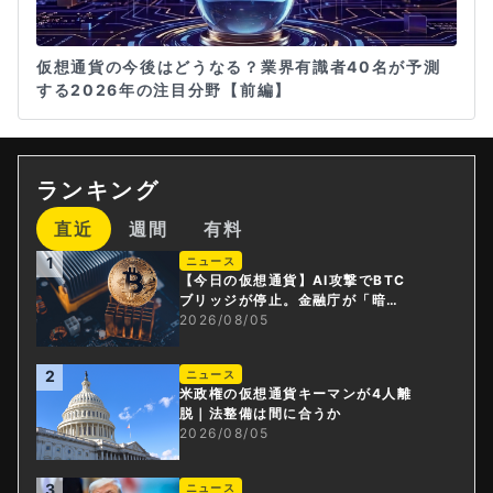
仮想通貨の今後はどうなる？業界有識者40名が予測
する2026年の注目分野【前編】
ランキング
直近
週間
有料
1
ニュース
【今日の仮想通貨】AI攻撃でBTC
ブリッジが停止。金融庁が「暗号
資産・ステーブルコイン課」新設
2026/08/05
2
ニュース
米政権の仮想通貨キーマンが4人離
脱｜法整備は間に合うか
2026/08/05
3
ニュース