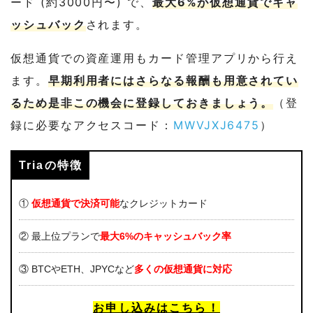
ード (約3000円〜) で、
最大6%が仮想通貨でキャ
ッシュバック
されます。
仮想通貨での資産運用もカード管理アプリから行え
ます。
早期利用者にはさらなる報酬も用意されてい
るため是非この機会に登録しておきましょう。
（登
録に必要なアクセスコード：
MWVJXJ6475
）
Triaの特徴
①
仮想通貨で決済可能
なクレジットカード
② 最上位プランで
最大6%のキャッシュバック率
③ BTCやETH、JPYCなど
多くの仮想通貨に対応
お申し込みはこちら！