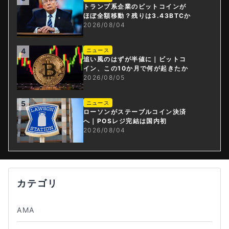
トランプ系企業のビットコインが
ほぼ全額移動？残りは3.43BTCか
2026/08/04
4
ニュース
追い風のはずが半値に｜ビットコ
イン、この10か月で何が起きたか
2026/08/05
5
ニュース
ローソンがステーブルコイン決済
へ｜POSレジ完結は国内初
2026/08/04
カテゴリ
AMA