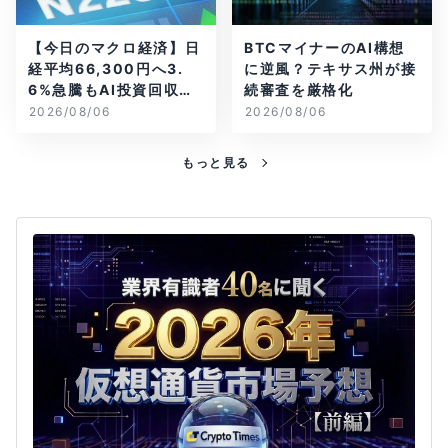
【今日のマクロ経済】日
BTCマイナーのAI構想
経平均66,300円へ3.
に逆風？テキサス州が接
6%急騰もAI投資回収懸
続審査を厳格化
念が再燃
2026/08/06
2026/08/06
もっと見る