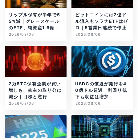
リップル保有が半年で5
ビットコインには2億ド
5%減｜グレースケール
ル流入もソラナETFはゼ
のETF、純資産1.6億ド
ロ｜5営業日連続で停止
ル減
2026/08/06
2026/08/06
2万BTC保有企業が買い
USDCの償還が発行を4
増しも、株主の取り分は
0億ドル超過｜利回り低
減少｜目標と逆行
下も収益は増加
2026/08/06
2026/08/06