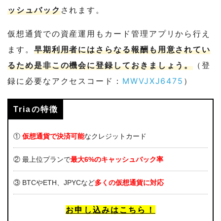
ッシュバック
されます。
仮想通貨での資産運用もカード管理アプリから行え
ます。
早期利用者にはさらなる報酬も用意されてい
るため是非この機会に登録しておきましょう。
（登
録に必要なアクセスコード：
MWVJXJ6475
）
Triaの特徴
①
仮想通貨で決済可能
なクレジットカード
② 最上位プランで
最大6%のキャッシュバック率
③ BTCやETH、JPYCなど
多くの仮想通貨に対応
お申し込みはこちら！