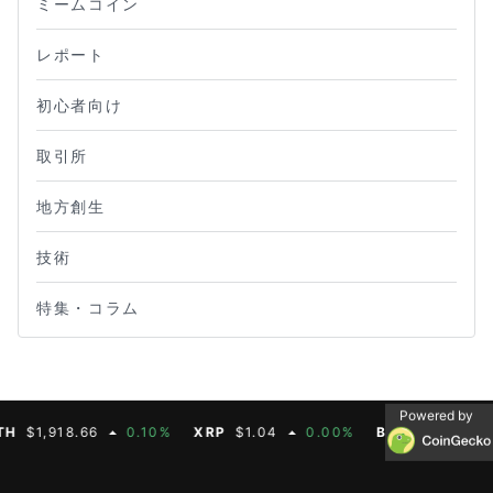
ミームコイン
レポート
初心者向け
取引所
地方創生
技術
特集・コラム
Powered by
1,918.66
0.10%
XRP
$1.04
0.00%
BNB
$603.91
1.