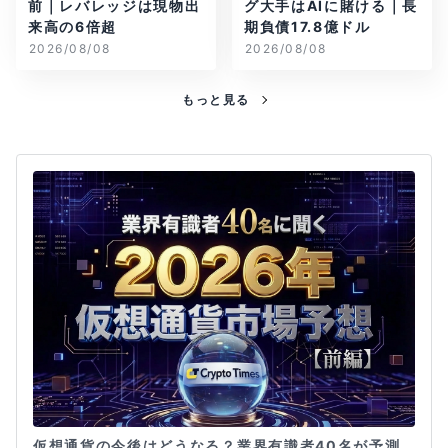
前｜レバレッジは現物出
グ大手はAIに賭ける｜長
来高の6倍超
期負債17.8億ドル
2026/08/08
2026/08/08
もっと見る
仮想通貨の今後はどうなる？業界有識者40名が予測