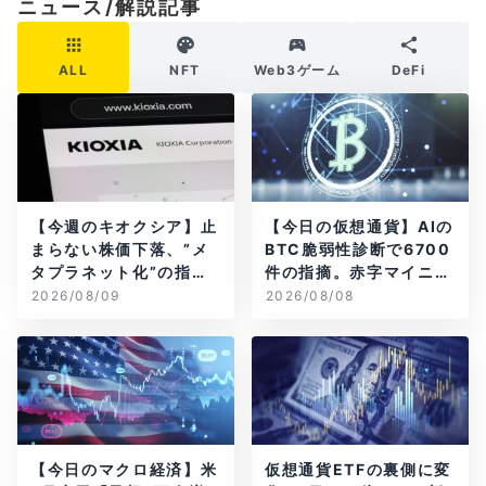
ニュース/解説記事
ALL
NFT
Web3ゲーム
DeFi
【今週のキオクシア】止
【今日の仮想通貨】AIの
まらない株価下落、”メ
BTC脆弱性診断で6700
タプラネット化”の指摘
件の指摘。赤字マイニン
は本当？
グ企業はAIに賭ける
2026/08/09
2026/08/08
【今日のマクロ経済】米
仮想通貨ETFの裏側に変