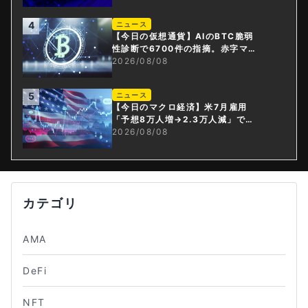
4
ニュース
【今日の仮想通貨】AIのBTC脆弱
性診断で6700件の指摘。赤字マイ
ニング企業はAIに賭ける
2026/08/08
5
ニュース
【今日のマクロ経済】米7月雇用
「予想8万人増→2.3万人減」で利
上げ観測後退
2026/08/08
カテゴリ
AMA
DeFi
NFT