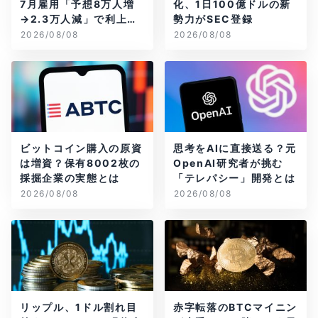
7月雇用「予想8万人増
化、1日100億ドルの新
→2.3万人減」で利上げ
勢力がSEC登録
観測後退
2026/08/08
2026/08/08
ビットコイン購入の原資
思考をAIに直接送る？元
は増資？保有8002枚の
OpenAI研究者が挑む
採掘企業の実態とは
「テレパシー」開発とは
2026/08/08
2026/08/08
リップル、1ドル割れ目
赤字転落のBTCマイニン