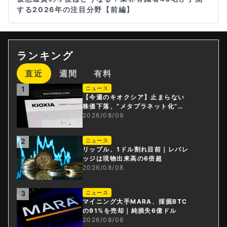
する2026年の注目分野【前編】
ランキング
直近
週間
有料
1
ニュース
【今週のキオクシア】止まらない
株価下落、”メタプラネット化”の
指摘は本当？
2026/08/09
2
ニュース
リップル、1ドル割れ目前｜レバレ
ッジは現物出来高の6倍超
2026/08/08
3
ニュース
マイニング大手MARA、採掘BTC
の91%を売却｜純損失6億ドル
2026/08/08