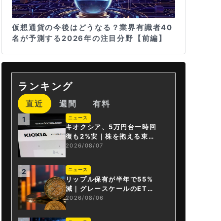
仮想通貨の今後はどうなる？業界有識者40
名が予測する2026年の注目分野【前編】
ランキング
直近
週間
有料
ニュース
1
キオクシア、5万円台一時回
復も2%安｜株を抱える東芝
は純利益30倍
2026/08/07
ニュース
2
リップル保有が半年で55%
減｜グレースケールのET
F、純資産1.6億ドル減
2026/08/06