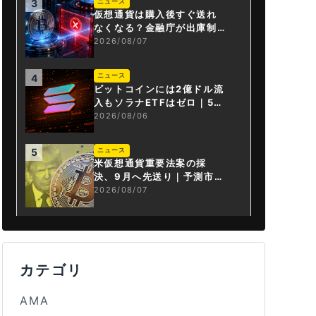
ニュース
3
仮想通貨は購入後すぐ送れ
なくなる？金融庁が出庫制
限を要請
2026/08/07
ニュース
4
ビットコインには2億ドル流
入もソラナETFはゼロ｜5営
業日連続で停止
2026/08/06
ニュース
5
米仮想通貨重要法案の採
決、9月へ先送り｜予測市場
の成立確率は14%に
2026/08/07
カテゴリ
AMA