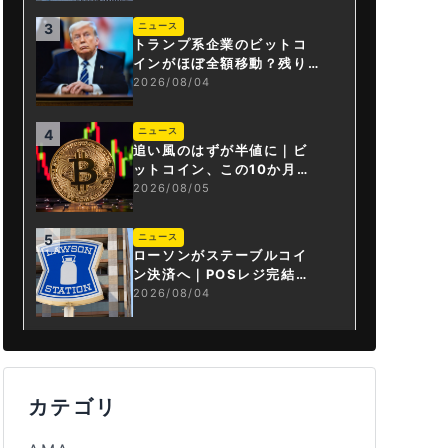
ニュース
3
トランプ系企業のビットコ
インがほぼ全額移動？残り
は3.43BTCか
2026/08/04
ニュース
4
追い風のはずが半値に｜ビ
ットコイン、この10か月で
何が起きたか
2026/08/05
ニュース
5
ローソンがステーブルコイ
ン決済へ｜POSレジ完結は
国内初
2026/08/04
カテゴリ