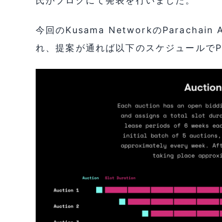
氏がブログにて発表を行いました。
今回のKusama NetworkのParacha
れ、提案が通れば以下のスケジュールでPara