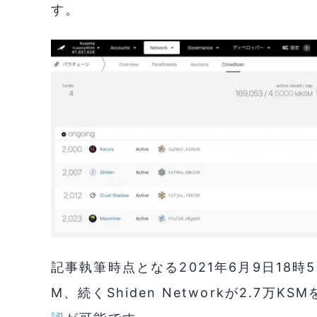
す。
記事執筆時点となる2021年6月9日18時52分
M、続くShiden Networkが2.7万