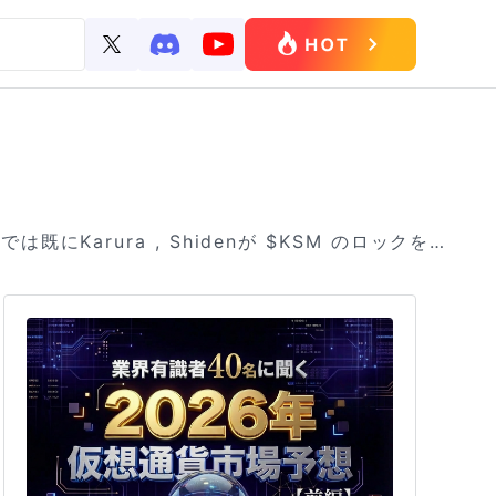
anでは既にKarura , Shidenが $KSM のロックを開