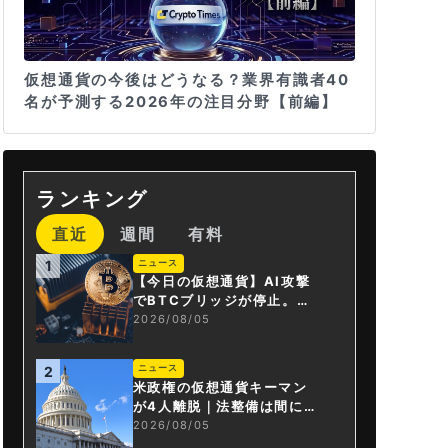
仮想通貨の今後はどうなる？業界有識者40
名が予測する2026年の注目分野【前編】
ランキング
直近
週間
有料
ニュース
1
【今日の仮想通貨】AI攻撃
でBTCブリッジが停止。金
融庁が「暗号資産・ステー
2026/08/05
ブルコイン課」新設
ニュース
2
米政権の仮想通貨キーマン
が4人離脱｜法整備は間に合
うか
2026/08/05