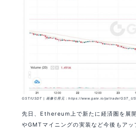
GST/USDT | 画像引用元：https://www.gate.io/ja/trade/GST_U
先日、Ethereum上で新たに経済圏を展
やGMTマイニングの実装など今後もアッ