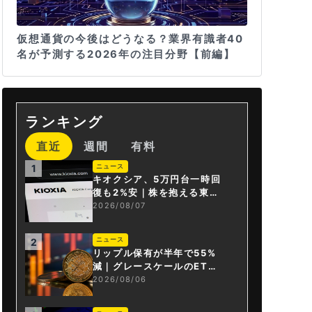
仮想通貨の今後はどうなる？業界有識者40
名が予測する2026年の注目分野【前編】
ランキング
直近
週間
有料
ニュース
1
キオクシア、5万円台一時回
復も2%安｜株を抱える東芝
は純利益30倍
2026/08/07
ニュース
2
リップル保有が半年で55%
減｜グレースケールのET
F、純資産1.6億ドル減
2026/08/06