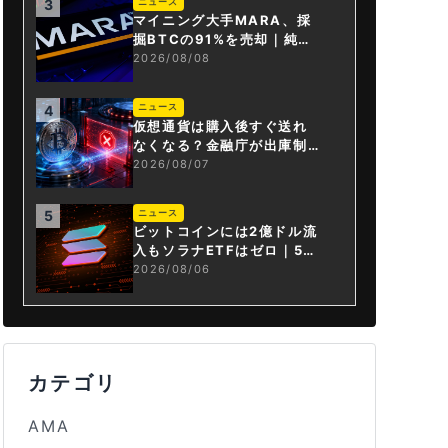
ニュース
3
マイニング大手MARA、採
掘BTCの91%を売却｜純損
失6億ドル
2026/08/08
ニュース
4
仮想通貨は購入後すぐ送れ
なくなる？金融庁が出庫制
限を要請
2026/08/07
ニュース
5
ビットコインには2億ドル流
入もソラナETFはゼロ｜5営
業日連続で停止
2026/08/06
カテゴリ
AMA