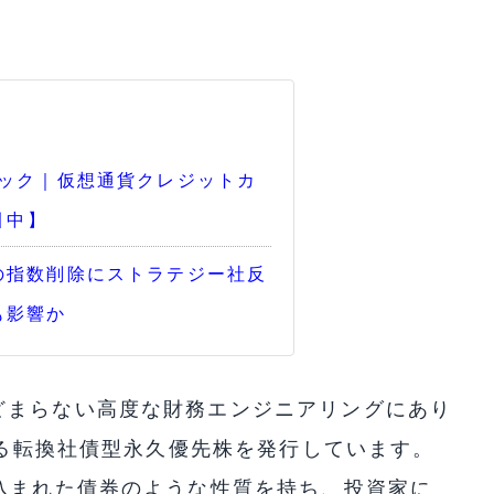
。
バック｜仮想通貨クレジットカ
引中】
の指数削除にストラテジー社反
も影響か
どまらない高度な財務エンジニアリングにあり
する転換社債型永久優先株を発行しています。
込まれた債券のような性質を持ち、投資家に