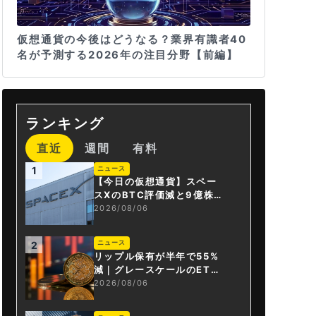
仮想通貨の今後はどうなる？業界有識者40
名が予測する2026年の注目分野【前編】
ランキング
直近
週間
有料
ニュース
1
【今日の仮想通貨】スペー
スXのBTC評価減と9億株の
解禁。208億円相当のBTC
2026/08/06
が盗難
ニュース
2
リップル保有が半年で55%
減｜グレースケールのET
F、純資産1.6億ドル減
2026/08/06