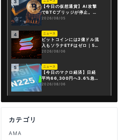
ニュース
3
【今日の仮想通貨】AI攻撃
でBTCブリッジが停止。金
融庁が「暗号資産・ステー
2026/08/05
ブルコイン課」新設
ニュース
4
ビットコインには2億ドル流
入もソラナETFはゼロ｜5営
業日連続で停止
2026/08/06
ニュース
5
【今日のマクロ経済】日経
平均66,300円へ3.6%急騰
もAI投資回収懸念が再燃
2026/08/06
カテゴリ
AMA