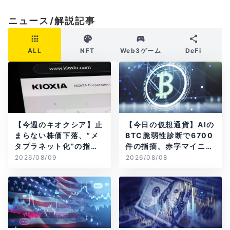
ニュース/解説記事
ALL
NFT
Web3ゲーム
DeFi
【今週のキオクシア】止
【今日の仮想通貨】AIの
まらない株価下落、”メ
BTC脆弱性診断で6700
タプラネット化”の指摘
件の指摘。赤字マイニン
は本当？
グ企業はAIに賭ける
2026/08/09
2026/08/08