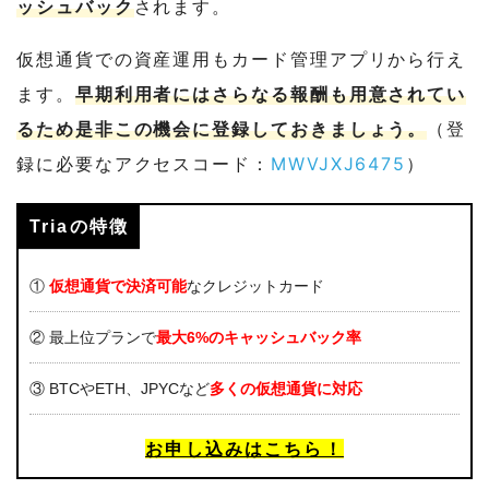
ッシュバック
されます。
仮想通貨での資産運用もカード管理アプリから行え
ます。
早期利用者にはさらなる報酬も用意されてい
るため是非この機会に登録しておきましょう。
（登
録に必要なアクセスコード：
MWVJXJ6475
）
Triaの特徴
①
仮想通貨で決済可能
なクレジットカード
② 最上位プランで
最大6%のキャッシュバック率
③ BTCやETH、JPYCなど
多くの仮想通貨に対応
お申し込みはこちら！