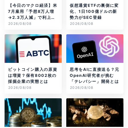
【今日のマクロ経済】米
仮想通貨ETFの裏側に変
7月雇用「予想8万人増
化、1日100億ドルの新
→2.3万人減」で利上げ
勢力がSEC登録
観測後退
2026/08/08
2026/08/08
ビットコイン購入の原資
思考をAIに直接送る？元
は増資？保有8002枚の
OpenAI研究者が挑む
採掘企業の実態とは
「テレパシー」開発とは
2026/08/08
2026/08/08