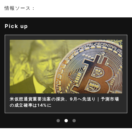
情報ソース：
Pick up
重要法案の採決、9月へ先送り｜予測市場
仮想通貨は購入
14%に
限を要請