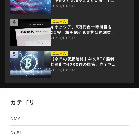
「予想8万人増→2.3万人減」で利
上げ観測後退
2026/08/08
4
ニュース
キオクシア、5万円台一時回復も
2%安｜株を抱える東芝は純利益3
0倍
2026/08/07
5
ニュース
【今日の仮想通貨】AIのBTC脆弱
性診断で6700件の指摘。赤字マイ
ニング企業はAIに賭ける
2026/08/08
カテゴリ
AMA
DeFi