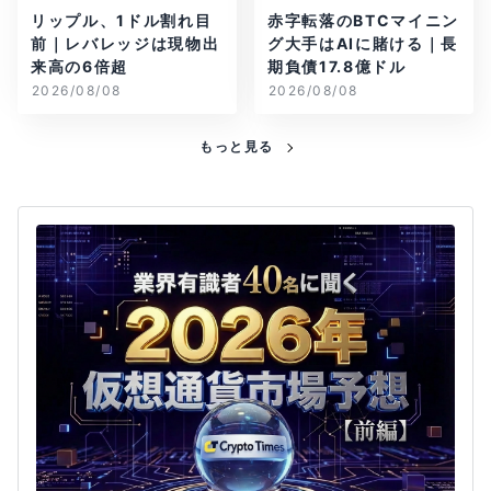
リップル、1ドル割れ目
赤字転落のBTCマイニン
前｜レバレッジは現物出
グ大手はAIに賭ける｜長
来高の6倍超
期負債17.8億ドル
2026/08/08
2026/08/08
もっと見る