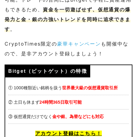
もできるため、
資金を一切遊ばせず、仮想通貨の爆
発力と金・銀の力強いトレンドを同時に追求できま
す
。
CryptoTimes限定の
豪華キャンペーン
も開催中な
ので、是非アカウント登録しましょう！
Bitget（ビットゲット）の特徴
① 1000種類近い銘柄を扱う
世界最大級
の仮想通貨取引所
② 土日も休まず
24時間365日取引可能
③ 仮想通貨だけでなく
金や銀、為替など
にも対応
アカウント登録はこちら！