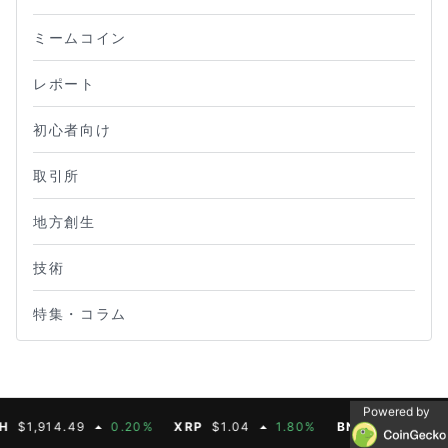
ミームコイン
レポート
初心者向け
取引所
地方創生
技術
特集・コラム
Powered by
914.49
0.20%
XRP
$1.04
1.80%
BNB
$603.21
1.90