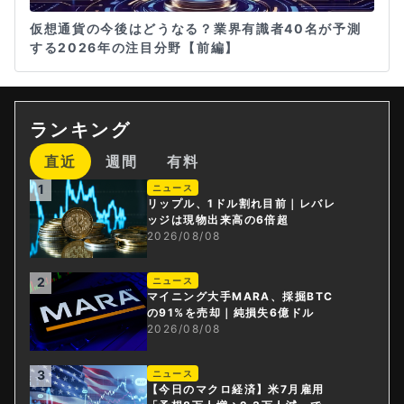
仮想通貨の今後はどうなる？業界有識者40名が予測
する2026年の注目分野【前編】
ランキング
直近
週間
有料
1
ニュース
リップル、1ドル割れ目前｜レバレ
ッジは現物出来高の6倍超
2026/08/08
2
ニュース
マイニング大手MARA、採掘BTC
の91%を売却｜純損失6億ドル
2026/08/08
3
ニュース
【今日のマクロ経済】米7月雇用