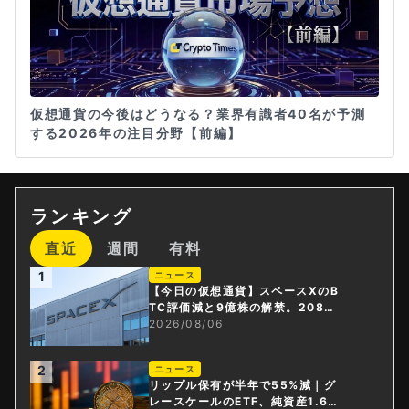
仮想通貨の今後はどうなる？業界有識者40名が予測
する2026年の注目分野【前編】
ランキング
直近
週間
有料
1
ニュース
【今日の仮想通貨】スペースXのB
TC評価減と9億株の解禁。208億
円相当のBTCが盗難
2026/08/06
2
ニュース
リップル保有が半年で55%減｜グ
レースケールのETF、純資産1.6億