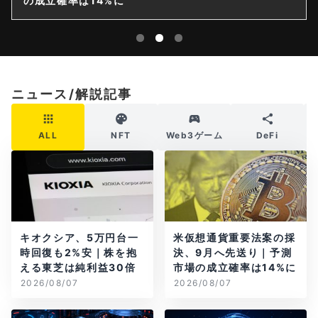
率は14%に
限を要請
ニュース/解説記事
ALL
NFT
Web3ゲーム
DeFi
キオクシア、5万円台一
米仮想通貨重要法案の採
時回復も2%安｜株を抱
決、9月へ先送り｜予測
える東芝は純利益30倍
市場の成立確率は14%に
2026/08/07
2026/08/07