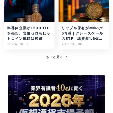
半導体企業が1200BTC
リップル保有が半年で5
を売却、負債ゼロもビッ
5%減｜グレースケール
トコイン戦略は後退
のETF、純資産1.6億ド
ル減
2026/08/06
2026/08/06
もっと見る