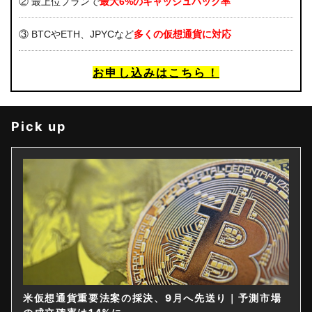
② 最上位プランで
最大6%のキャッシュバック率
③ BTCやETH、JPYCなど
多くの仮想通貨に対応
お申し込みはこちら！
Pick up
通貨重要法案の採決、9月へ先送り｜予測市場
仮想通貨は