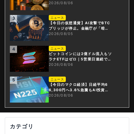
ドル減
2026/08/06
3
ニュース
【今日の仮想通貨】AI攻撃でBTC
ブリッジが停止。金融庁が「暗号
資産・ステーブルコイン課」新設
2026/08/05
4
ニュース
ビットコインには2億ドル流入もソ
ラナETFはゼロ｜5営業日連続で停
止
2026/08/06
5
ニュース
【今日のマクロ経済】日経平均6
6,300円へ3.6%急騰もAI投資回
収懸念が再燃
2026/08/06
カテゴリ