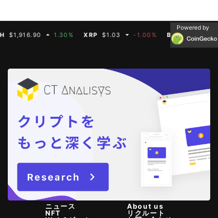
Powered by
916.90
1.30%
XRP
$1.03
-1.00%
BNB
$590.75
0.0
ニュース
About us
NFT
リクルート