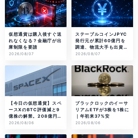
仮想通貨は購入後すぐ送
ステーブルコインJPYC
れなくなる？金融庁が出
発行元が累計60億円を
庫制限を要請
調達、物流大手も出資参
画
2026/08/07
2026/08/07
【今日の仮想通貨】スペ
ブラックロックのイーサ
ースXのBTC評価減と9
リアムETFが3株を1株に
億株の解禁。208億円相
｜年初来37%安
当のBTCが盗難
2026/08/06
2026/08/06