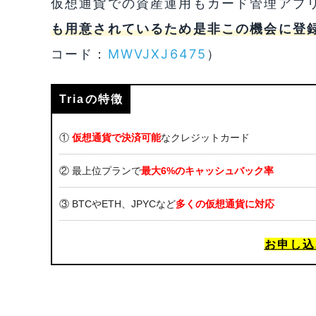
仮想通貨での資産運用もカード管理アプ
も用意されているため是非この機会に登
コード：
MWVJXJ6475
）
Triaの特徴
①
仮想通貨で決済可能
なクレジットカード
② 最上位プランで
最大6%のキャッシュバック率
③ BTCやETH、JPYCなど
多くの仮想通貨に対応
お申し込