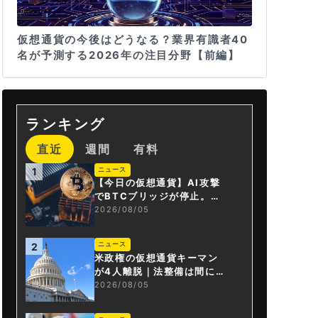
仮想通貨の今後はどうなる？業界有識者40
名が予測する2026年の注目分野【前編】
ランキング
直近
週間
有料
ニュース
1
【今日の仮想通貨】AI攻撃
でBTCブリッジが停止。金
融庁が「暗号資産・ステー
2026/08/05
ブルコイン課」新設
ニュース
2
米政権の仮想通貨キーマン
が4人離脱｜法整備は間に合
うか
2026/08/05