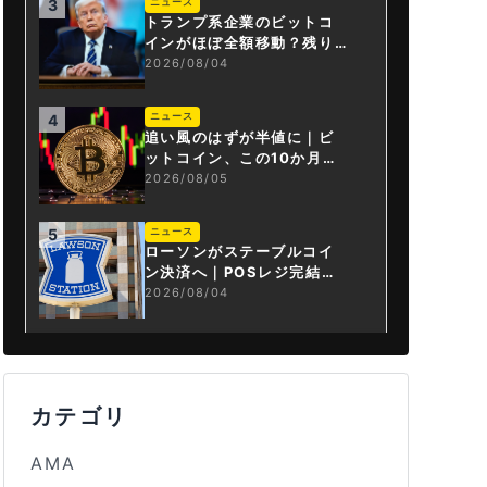
ニュース
3
トランプ系企業のビットコ
インがほぼ全額移動？残り
は3.43BTCか
2026/08/04
ニュース
4
追い風のはずが半値に｜ビ
ットコイン、この10か月で
何が起きたか
2026/08/05
ニュース
5
ローソンがステーブルコイ
ン決済へ｜POSレジ完結は
国内初
2026/08/04
カテゴリ
AMA