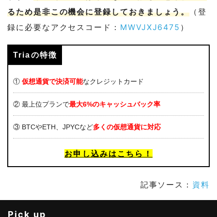
るため是非この機会に登録しておきましょう。
（登
録に必要なアクセスコード：
MWVJXJ6475
）
Triaの特徴
①
仮想通貨で決済可能
なクレジットカード
② 最上位プランで
最大6%のキャッシュバック率
③ BTCやETH、JPYCなど
多くの仮想通貨に対応
お申し込みはこちら！
記事ソース：
資料
Pick up