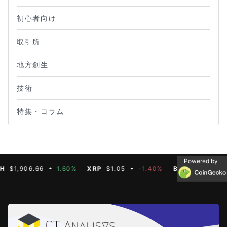
初心者向け
取引所
地方創生
技術
特集・コラム
Powered by
06.66
1.60%
XRP
$1.05
-1.40%
BNB
$592.50
-0.6