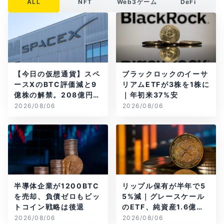
ALL
NFT
Web3ゲーム
DeFi
【今日の仮想通貨】スペ
ブラックロックのイーサ
ースXのBTC評価減と9
リアムETFが3株を1株に
億株の解禁。208億円相
｜年初来37%安
当のBTCが盗難
2026/08/06
2026/08/06
半導体企業が1200BTC
リップル保有が半年で5
を売却、負債ゼロもビッ
5%減｜グレースケール
トコイン戦略は後退
のETF、純資産1.6億ド
ル減
2026/08/06
2026/08/06