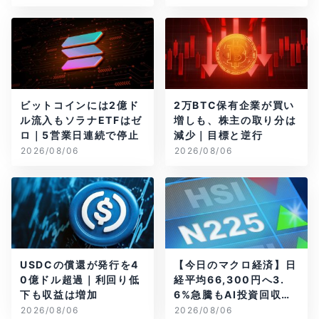
ビットコインには2億ド
2万BTC保有企業が買い
ル流入もソラナETFはゼ
増しも、株主の取り分は
ロ｜5営業日連続で停止
減少｜目標と逆行
2026/08/06
2026/08/06
USDCの償還が発行を4
【今日のマクロ経済】日
0億ドル超過｜利回り低
経平均66,300円へ3.
下も収益は増加
6%急騰もAI投資回収懸
念が再燃
2026/08/06
2026/08/06