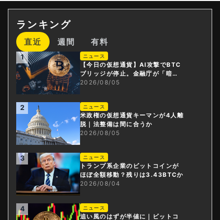
ランキング
直近
週間
有料
1
ニュース
【今日の仮想通貨】AI攻撃でBTC
ブリッジが停止。金融庁が「暗号
資産・ステーブルコイン課」新設
2026/08/05
2
ニュース
米政権の仮想通貨キーマンが4人離
脱｜法整備は間に合うか
2026/08/05
3
ニュース
トランプ系企業のビットコインが
ほぼ全額移動？残りは3.43BTCか
2026/08/04
4
ニュース
追い風のはずが半値に｜ビットコ