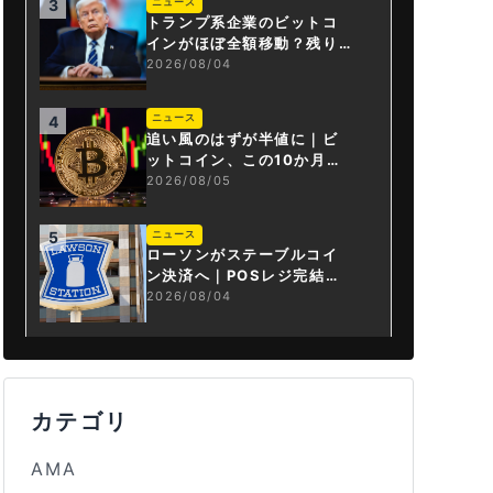
ニュース
3
トランプ系企業のビットコ
インがほぼ全額移動？残り
は3.43BTCか
2026/08/04
ニュース
4
追い風のはずが半値に｜ビ
ットコイン、この10か月で
何が起きたか
2026/08/05
ニュース
5
ローソンがステーブルコイ
ン決済へ｜POSレジ完結は
国内初
2026/08/04
カテゴリ
AMA