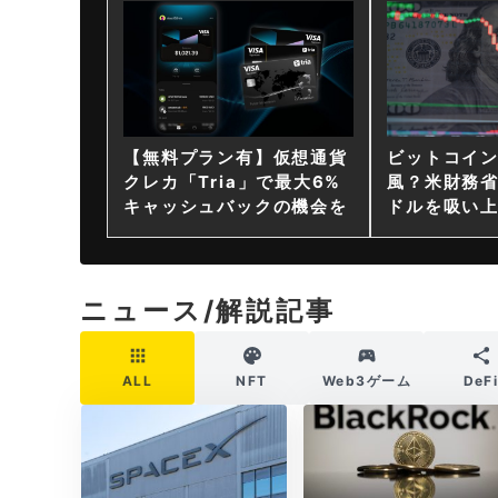
【無料プラン有】仮想通貨
ビットコイ
クレカ「Tria」で最大6%
風？米財務省
キャッシュバックの機会を
ドルを吸い
ニュース/解説記事
ALL
NFT
Web3ゲーム
DeF