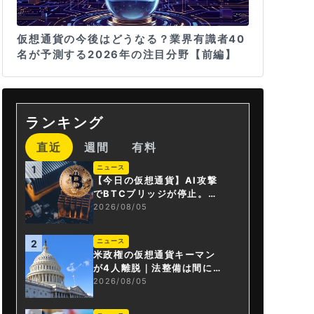
仮想通貨の今後はどうなる？業界有識者40
名が予測する2026年の注目分野【前編】
ランキング
直近
週間
有料
ニュース
1
【今日の仮想通貨】AI攻撃
でBTCブリッジが停止。金
融庁が「暗号資産・ステー
2026/08/05
ブルコイン課」新設
ニュース
2
米政権の仮想通貨キーマン
が4人離脱｜法整備は間に合
うか
2026/08/05