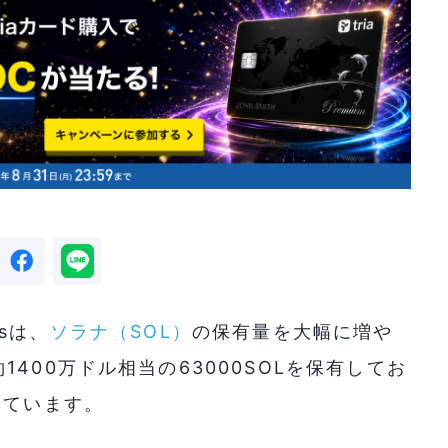
gsは、
ソラナ（SOL）
の保有量を大幅に増や
400万ドル相当の63000SOLを保有してお
しています。