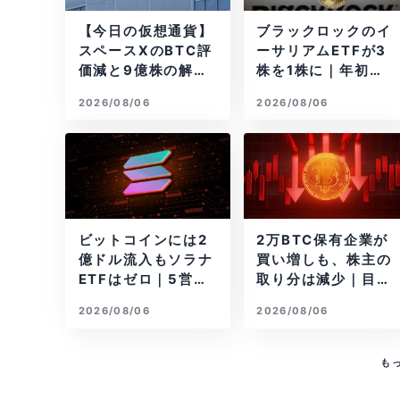
【今日の仮想通貨】
ブラックロックのイ
スペースXのBTC評
ーサリアムETFが3
価減と9億株の解
株を1株に｜年初来3
禁。208億円相当の
7%安
2026/08/06
2026/08/06
BTCが盗難
ビットコインには2
2万BTC保有企業が
億ドル流入もソラナ
買い増しも、株主の
ETFはゼロ｜5営業
取り分は減少｜目標
日連続で停止
と逆行
2026/08/06
2026/08/06
も