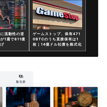
ンに流動性の逆
ゲームストップ、保有471
が1週で811億
0BTCのうち直接保有は1
上げ
枚｜14億ドル社債を株式化
i
取引所