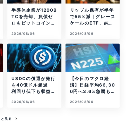
半導体企業が1200B
リップル保有が半年
TCを売却、負債ゼ
で55%減｜グレース
ロもビットコイン戦
ケールのETF、純資
略は後退
産1.6億ドル減
2026/08/06
2026/08/06
USDCの償還が発行
【今日のマクロ経
を40億ドル超過｜
済】日経平均66,30
利回り低下も収益は
0円へ3.6%急騰もA
増加
I投資回収懸念が再
2026/08/06
2026/08/06
燃
っと見る