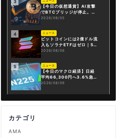
ニュース
3
【今日の仮想通貨】AI攻撃
でBTCブリッジが停止。金
融庁が「暗号資産・ステー
2026/08/05
ブルコイン課」新設
ニュース
4
ビットコインには2億ドル流
入もソラナETFはゼロ｜5営
業日連続で停止
2026/08/06
ニュース
5
【今日のマクロ経済】日経
平均66,300円へ3.6%急騰
もAI投資回収懸念が再燃
2026/08/06
カテゴリ
AMA