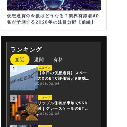
仮想通貨の今後はどうなる？業界有識者40
名が予測する2026年の注目分野【前編】
ランキング
直近
週間
有料
ニュース
1
【今日の仮想通貨】スペー
スXのBTC評価減と9億株の
解禁。208億円相当のBTC
2026/08/06
が盗難
ニュース
2
リップル保有が半年で55%
減｜グレースケールのET
F、純資産1.6億ドル減
2026/08/06