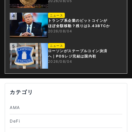
2026/08/05
4
ニュース
トランプ系企業のビットコインが
ほぼ全額移動？残りは3.43BTCか
2026/08/04
5
ニュース
ローソンがステーブルコイン決済
へ｜POSレジ完結は国内初
2026/08/04
カテゴリ
AMA
DeFi