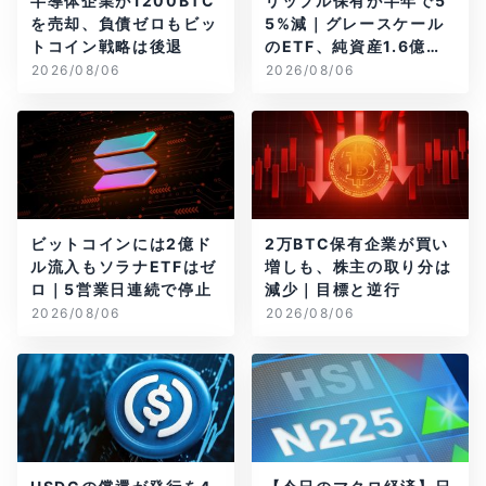
半導体企業が1200BTC
リップル保有が半年で5
を売却、負債ゼロもビッ
5%減｜グレースケール
トコイン戦略は後退
のETF、純資産1.6億ド
ル減
2026/08/06
2026/08/06
ビットコインには2億ド
2万BTC保有企業が買い
ル流入もソラナETFはゼ
増しも、株主の取り分は
ロ｜5営業日連続で停止
減少｜目標と逆行
2026/08/06
2026/08/06