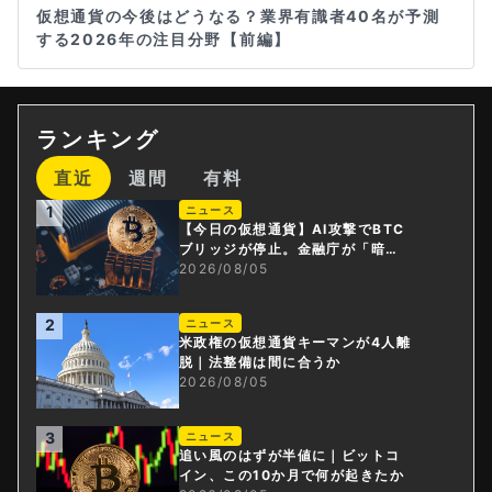
仮想通貨の今後はどうなる？業界有識者40名が予測
する2026年の注目分野【前編】
ランキング
直近
週間
有料
1
ニュース
【今日の仮想通貨】AI攻撃でBTC
ブリッジが停止。金融庁が「暗号
資産・ステーブルコイン課」新設
2026/08/05
2
ニュース
米政権の仮想通貨キーマンが4人離
脱｜法整備は間に合うか
2026/08/05
3
ニュース
追い風のはずが半値に｜ビットコ
イン、この10か月で何が起きたか