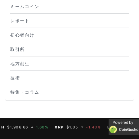
ミームコイン
レポート
初心者向け
取引所
地方創生
技術
特集・コラム
Powered by
1,906.66
1.60%
XRP
$1.05
-1.40%
BNB
$592.50
-0