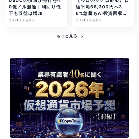
USDCの償還が発行を4
【今日のマクロ経済】日
0億ドル超過｜利回り低
経平均66,300円へ3.
下も収益は増加
6%急騰もAI投資回収懸
念が再燃
2026/08/06
2026/08/06
もっと見る