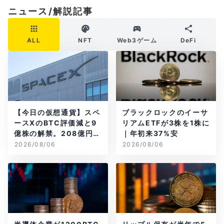
ニュース/解説記事
ALL
NFT
Web3ゲーム
DeFi
【今日の仮想通貨】スペ
ブラックロックのイーサ
ースXのBTC評価減と9
リアムETFが3株を1株に
億株の解禁。208億円相
｜年初来37%安
当のBTCが盗難
2026/08/06
2026/08/06