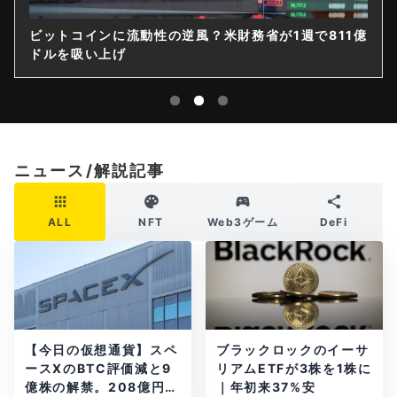
財務省が1週で811億
ゲームストップ、保有4710BTCの
｜14億ドル社債を株式化
ニュース/解説記事
ALL
NFT
Web3ゲーム
DeFi
【今日の仮想通貨】スペ
ブラックロックのイーサ
ースXのBTC評価減と9
リアムETFが3株を1株に
億株の解禁。208億円相
｜年初来37%安