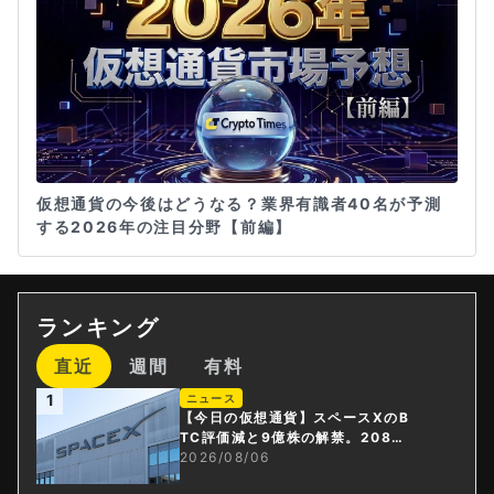
仮想通貨の今後はどうなる？業界有識者40名が予測
する2026年の注目分野【前編】
ランキング
直近
週間
有料
1
ニュース
【今日の仮想通貨】スペースXのB
TC評価減と9億株の解禁。208億
円相当のBTCが盗難
2026/08/06