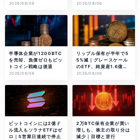
当のBTCが盗難
2026/08/06
2026/08/06
半導体企業が1200BTC
リップル保有が半年で5
を売却、負債ゼロもビッ
5%減｜グレースケール
トコイン戦略は後退
のETF、純資産1.6億ド
ル減
2026/08/06
2026/08/06
ビットコインには2億ド
2万BTC保有企業が買い
ル流入もソラナETFはゼ
増しも、株主の取り分は
ロ｜5営業日連続で停止
減少｜目標と逆行