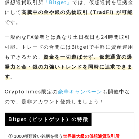
仮想通貨取引所
「Bitget」
では、仮想通貨を証拠金
にして
高騰中の金や銀の先物取引 (TradFi) が可能
です。
一般的なFX業者とは異なり土日祝日も24時間取引
可能。トレードの合間にはBitgetで手軽に資産運用
もできるため、
資金を一切遊ばせず、仮想通貨の爆
発力と金・銀の力強いトレンドを同時に追求できま
す
。
CryptoTimes限定の
豪華キャンペーン
も開催中な
ので、是非アカウント登録しましょう！
Bitget（ビットゲット）の特徴
① 1000種類近い銘柄を扱う
世界最大級
の仮想通貨取引所