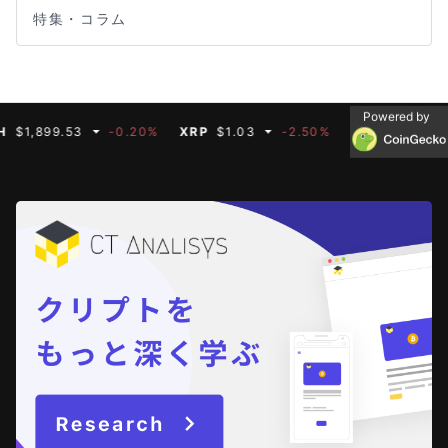
特集・コラム
Powered by
99.53
-0.20%
XRP
$1.03
-2.50%
BNB
$591.35
-0.