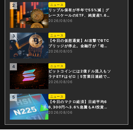
2
ニュース
リップル保有が半年で55%減｜グ
レースケールのETF、純資産1.6億
ドル減
2026/08/06
3
ニュース
【今日の仮想通貨】AI攻撃でBTC
ブリッジが停止。金融庁が「暗号
資産・ステーブルコイン課」新設
2026/08/05
4
ニュース
ビットコインには2億ドル流入もソ
ラナETFはゼロ｜5営業日連続で停
止
2026/08/06
5
ニュース
【今日のマクロ経済】日経平均6
6,300円へ3.6%急騰もAI投資回
収懸念が再燃
2026/08/06