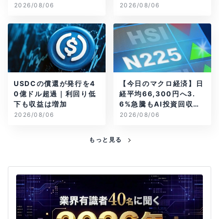
2026/08/06
2026/08/06
USDCの償還が発行を4
【今日のマクロ経済】日
0億ドル超過｜利回り低
経平均66,300円へ3.
下も収益は増加
6%急騰もAI投資回収懸
念が再燃
2026/08/06
2026/08/06
もっと見る