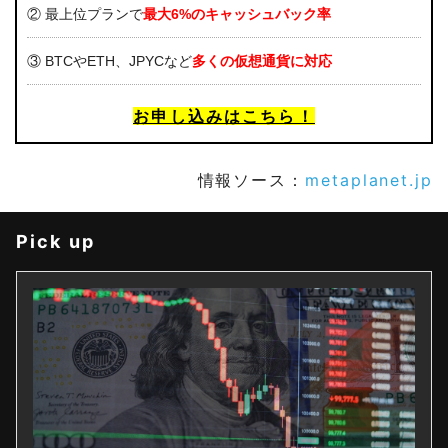
② 最上位プランで
最大6%のキャッシュバック率
③ BTCやETH、JPYCなど
多くの仮想通貨に対応
お申し込みはこちら！
情報ソース：
metaplanet.jp
Pick up