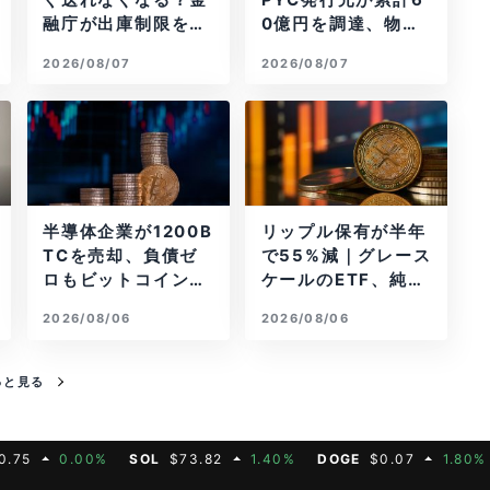
ぐ送れなくなる？金
PYC発行元が累計6
融庁が出庫制限を要
0億円を調達、物流
請
大手も出資参画
2026/08/07
2026/08/07
半導体企業が1200B
リップル保有が半年
TCを売却、負債ゼ
で55%減｜グレース
ロもビットコイン戦
ケールのETF、純資
略は後退
産1.6億ドル減
2026/08/06
2026/08/06
っと見る
0.00%
SOL
$73.82
1.40%
DOGE
$0.07
1.80%
MAT