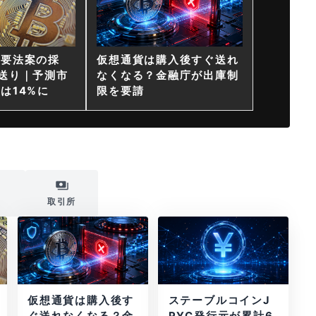
重要法案の採
仮想通貨は購入後すぐ送れ
送り｜予測市
なくなる？金融庁が出庫制
は14%に
限を要請
i
取引所
仮想通貨は購入後す
ステーブルコインJ