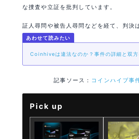
な捜査や立証を批判しています。
証人尋問や被告人尋問などを経て、判決
Coinhiveは違法なのか？事件の詳細と双方の
記事ソース：
コインハイブ事
Pick up