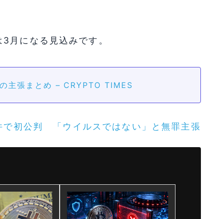
は3月になる見込みです。
主張まとめ – CRYPTO TIMES
件で初公判 「ウイルスではない」と無罪主張