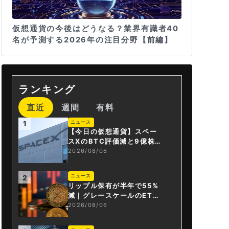
仮想通貨の今後はどうなる？業界有識者40
名が予測する2026年の注目分野【前編】
ランキング
直近
週間
有料
ニュース
1
【今日の仮想通貨】スペー
スXのBTC評価減と9億株の
解禁。208億円相当のBTC
2026/08/06
が盗難
ニュース
2
リップル保有が半年で55%
減｜グレースケールのET
F、純資産1.6億ドル減
2026/08/06