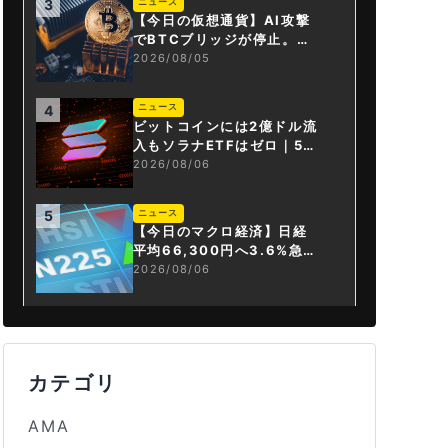
ニュース
3
【今日の仮想通貨】AI攻撃
でBTCブリッジが停止。金
融庁が「暗号資産・ステー
2026/08/05
ブルコイン課」新設
ニュース
4
ビットコインには2億ドル流
入もソラナETFはゼロ｜5営
業日連続で停止
2026/08/06
ニュース
5
【今日のマクロ経済】日経
平均66,300円へ3.6%急騰
もAI投資回収懸念が再燃
2026/08/06
カテゴリ
AMA