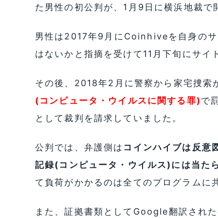
た男性の初公判が、1月9日に横浜地裁で
男性は2017年9月にCoinhiveを自
はないかと指摘を受けて11月下旬にサイ
その後、2018年2月に警察から家宅捜索
(コンピュータ・ウイルスに関する罪)
で
として裁判を請求していました。
公判では、弁護側は
コインハイブは反意
記録(コンピュータ・ウイルス)には当た
て負荷がかかるのは全てのプログラムに
また、証拠書類としてGoogle翻訳さ