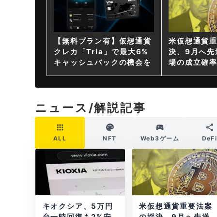
【無料プラン有】仮想通貨
米仮想通貨
クレカ「Tria」で最大6%
決、9月へ先
キャッシュバックの機会を
場の成立確率
ニュース/解説記事
ALL
NFT
Web3ゲーム
DeF
キオクシア、5万円
米仮想通貨重要法案