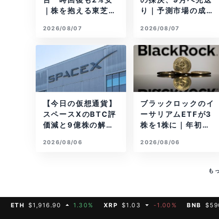
台一時回復も2%安
の採決、9月へ先送
｜株を抱える東芝は
り｜予測市場の成立
純利益30倍
確率は14%に
2026/08/07
2026/08/07
【今日の仮想通貨】
ブラックロックのイ
スペースXのBTC評
ーサリアムETFが3
価減と9億株の解
株を1株に｜年初来3
禁。208億円相当の
7%安
2026/08/06
2026/08/06
BTCが盗難
も
H
$1,916.90
1.30%
XRP
$1.03
-1.00%
BNB
$590.75