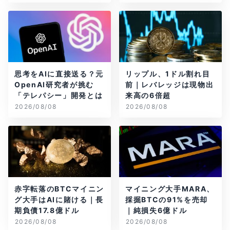
思考をAIに直接送る？元
リップル、1ドル割れ目
OpenAI研究者が挑む
前｜レバレッジは現物出
「テレパシー」開発とは
来高の6倍超
2026/08/08
2026/08/08
赤字転落のBTCマイニン
マイニング大手MARA、
グ大手はAIに賭ける｜長
採掘BTCの91%を売却
期負債17.8億ドル
｜純損失6億ドル
2026/08/08
2026/08/08