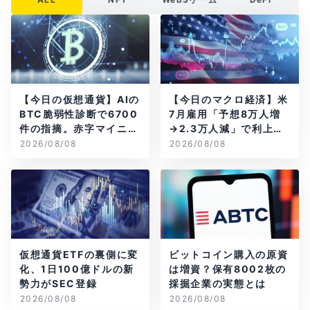
【今日の仮想通貨】AIの
【今日のマクロ経済】米
BTC脆弱性診断で6700
7月雇用「予想8万人増
件の指摘。赤字マイニン
→2.3万人減」で利上げ
グ企業はAIに賭ける
観測後退
2026/08/08
2026/08/08
仮想通貨ETFの裏側に変
ビットコイン購入の原資
化、1日100億ドルの新
は増資？保有8002枚の
勢力がSEC登録
採掘企業の実態とは
2026/08/08
2026/08/08