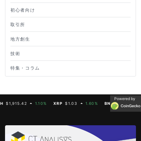
初心者向け
取引所
地方創生
技術
特集・コラム
Powered by
,915.42
1.10%
XRP
$1.03
1.60%
BNB
$592.88
0.30