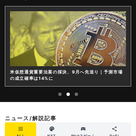
米仮想通貨重要法案の採決、9月へ先送り｜予測市場
の成立確率は14%に
ニュース/解説記事
ALL
NFT
Web3ゲーム
DeFi