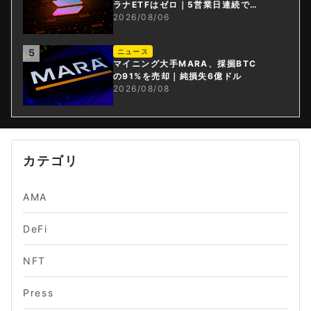
ラナETFはゼロ｜5営業日連続で停
止
2026/08/06
5
ニュース
マイニング大手MARA、採掘BTC
の91%を売却｜純損失6億ドル
2026/08/08
カテゴリ
AMA
DeFi
NFT
Press