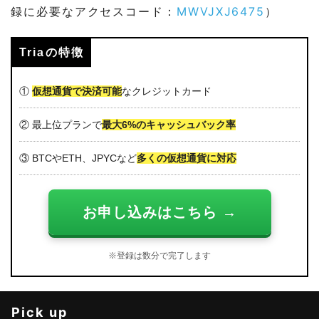
録に必要なアクセスコード：
MWVJXJ6475
）
Triaの特徴
①
仮想通貨で決済可能
なクレジットカード
② 最上位プランで
最大6%のキャッシュバック率
③ BTCやETH、JPYCなど
多くの仮想通貨に対応
お申し込みはこちら →
※登録は数分で完了します
Pick up