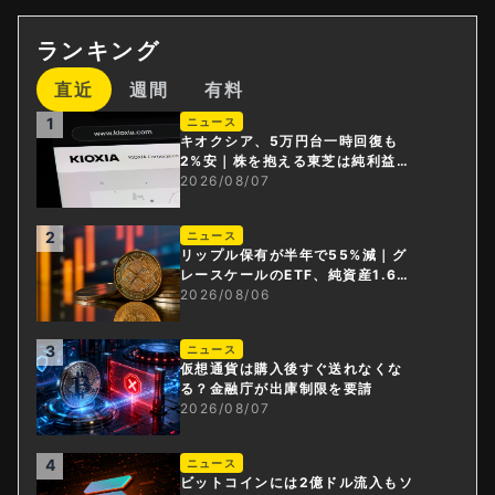
ランキング
直近
週間
有料
1
ニュース
キオクシア、5万円台一時回復も
2%安｜株を抱える東芝は純利益3
0倍
2026/08/07
2
ニュース
リップル保有が半年で55%減｜グ
レースケールのETF、純資産1.6億
ドル減
2026/08/06
3
ニュース
仮想通貨は購入後すぐ送れなくな
る？金融庁が出庫制限を要請
2026/08/07
4
ニュース
ビットコインには2億ドル流入もソ