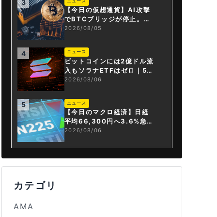
ニュース
3
【今日の仮想通貨】AI攻撃
でBTCブリッジが停止。金
融庁が「暗号資産・ステー
2026/08/05
ブルコイン課」新設
ニュース
4
ビットコインには2億ドル流
入もソラナETFはゼロ｜5営
業日連続で停止
2026/08/06
ニュース
5
【今日のマクロ経済】日経
平均66,300円へ3.6%急騰
もAI投資回収懸念が再燃
2026/08/06
カテゴリ
AMA