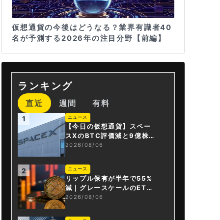
仮想通貨の今後はどうなる？業界有識者40
名が予測する2026年の注目分野【前編】
ランキング
直近
週間
有料
ニュース
1
【今日の仮想通貨】スペー
スXのBTC評価減と9億株の
解禁。208億円相当のBTC
2026/08/06
が盗難
ニュース
2
リップル保有が半年で55%
減｜グレースケールのET
F、純資産1.6億ドル減
2026/08/06