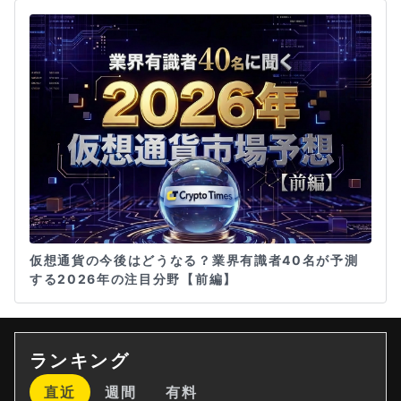
仮想通貨の今後はどうなる？業界有識者40名が予測
する2026年の注目分野【前編】
ランキング
直近
週間
有料