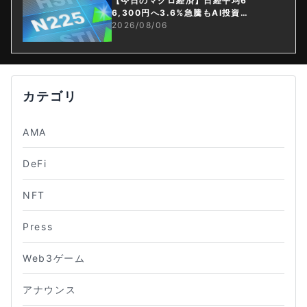
【今日のマクロ経済】日経平均6
6,300円へ3.6%急騰もAI投資回
収懸念が再燃
2026/08/06
カテゴリ
AMA
DeFi
NFT
Press
Web3ゲーム
アナウンス