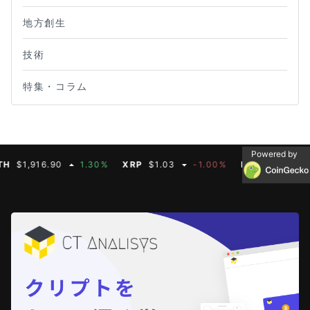
地方創生
技術
特集・コラム
Powered by
1,916.90
1.30%
XRP
$1.03
-1.00%
BNB
$590.75
0