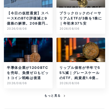
【今日の仮想通貨】スペ
ブラックロックのイーサ
ースXのBTC評価減と9
リアムETFが3株を1株に
億株の解禁。208億円相
｜年初来37%安
当のBTCが盗難
2026/08/06
2026/08/06
半導体企業が1200BTC
リップル保有が半年で5
を売却、負債ゼロもビッ
5%減｜グレースケール
トコイン戦略は後退
のETF、純資産1.6億ド
ル減
2026/08/06
2026/08/06
もっと見る