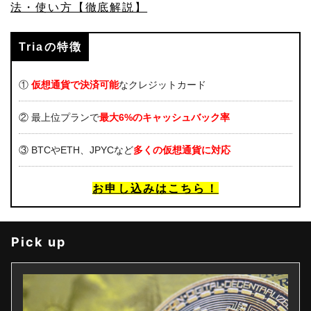
法・使い方【徹底解説】
Triaの特徴
①
仮想通貨で決済可能
なクレジットカード
② 最上位プランで
最大6%のキャッシュバック率
③ BTCやETH、JPYCなど
多くの仮想通貨に対応
お申し込みはこちら！
Pick up