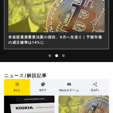
米仮想通貨重要法案の採決、9月へ先送り｜予測市場
の成立確率は14%に
ニュース/解説記事
ALL
NFT
Web3ゲーム
DeFi