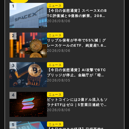
1
ニュース
【今日の仮想通貨】スペースXのB
TC評価減と9億株の解禁。208億
円相当のBTCが盗難
2026/08/06
2
ニュース
リップル保有が半年で55%減｜グ
レースケールのETF、純資産1.6億
ドル減
2026/08/06
3
ニュース
【今日の仮想通貨】AI攻撃でBTC
ブリッジが停止。金融庁が「暗号
資産・ステーブルコイン課」新設
2026/08/05
4
ニュース
ビットコインには2億ドル流入もソ
ラナETFはゼロ｜5営業日連続で停
止
2026/08/06
5
ニュース