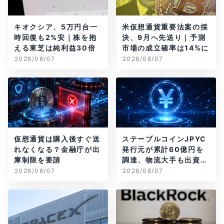
キオクシア、5万円台一
米仮想通貨重要法案の採
時回復も2%安｜株を抱
決、9月へ先送り｜予測
える東芝は純利益30倍
市場の成立確率は14%に
2026/08/07
2026/08/07
仮想通貨は購入後すぐ送
ステーブルコインJPYC
れなくなる？金融庁が出
発行元が累計60億円を
庫制限を要請
調達、物流大手も出資参
画
2026/08/07
2026/08/07