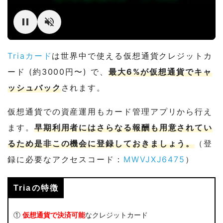
Triaカード
は世界中で使える仮想通貨クレジットカ
ード (約3000円〜) で、
最大6%が仮想通貨でキャ
ッシュバック
されます。
仮想通貨での資産運用もカード管理アプリから行え
ます。
早期利用者にはさらなる報酬も用意されてい
るため是非この機会に登録しておきましょう。
（登
録に必要なアクセスコード：
MWVJXJ6475
）
Triaの特徴
①
仮想通貨で決済可能
なクレジットカード