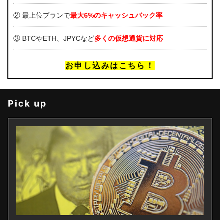
② 最上位プランで
最大6%のキャッシュバック率
③ BTCやETH、JPYCなど
多くの仮想通貨に対応
お申し込みはこちら！
Pick up