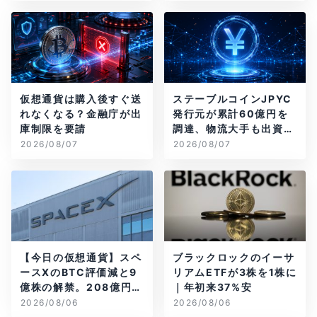
仮想通貨は購入後すぐ送
ステーブルコインJPYC
れなくなる？金融庁が出
発行元が累計60億円を
庫制限を要請
調達、物流大手も出資参
画
2026/08/07
2026/08/07
【今日の仮想通貨】スペ
ブラックロックのイーサ
ースXのBTC評価減と9
リアムETFが3株を1株に
億株の解禁。208億円相
｜年初来37%安
当のBTCが盗難
2026/08/06
2026/08/06