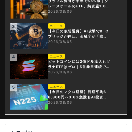
リップル保有が半年で55%減｜グ
レースケールのETF、純資産1.6億
ドル減
2026/08/06
3
ニュース
【今日の仮想通貨】AI攻撃でBTC
ブリッジが停止。金融庁が「暗号
資産・ステーブルコイン課」新設
2026/08/05
4
ニュース
ビットコインには2億ドル流入もソ
ラナETFはゼロ｜5営業日連続で停
止
2026/08/06
5
ニュース
【今日のマクロ経済】日経平均6
6,300円へ3.6%急騰もAI投資回
収懸念が再燃
2026/08/06