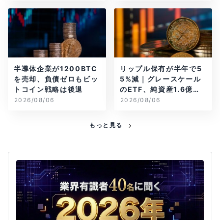
半導体企業が1200BTC
リップル保有が半年で5
を売却、負債ゼロもビッ
5%減｜グレースケール
トコイン戦略は後退
のETF、純資産1.6億ド
ル減
2026/08/06
2026/08/06
もっと見る