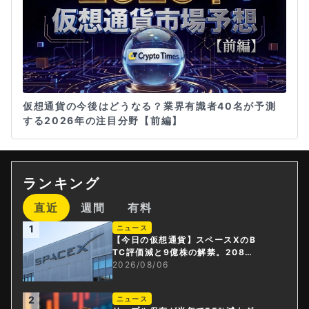
仮想通貨の今後はどうなる？業界有識者40名が予測
する2026年の注目分野【前編】
ランキング
直近
週間
有料
1
ニュース
【今日の仮想通貨】スペースXのB
TC評価減と9億株の解禁。208億
円相当のBTCが盗難
2026/08/06
2
ニュース