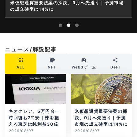
米仮想通貨重要法案の採決、9月へ先送り｜予測市場
の成立確率は14%に
ニュース/解説記事
ALL
NFT
Web3ゲーム
DeFi
キオクシア、5万円台一
米仮想通貨重要法案の採
時回復も2%安｜株を抱
決、9月へ先送り｜予測
える東芝は純利益30倍
市場の成立確率は14%に
2026/08/07
2026/08/07