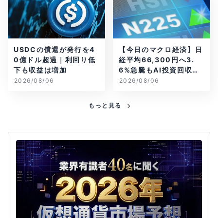
USDCの償還が発行を4
【今日のマクロ経済】日
0億ドル超過｜利回り低
経平均66,300円へ3.
下も収益は増加
6%急騰もAI投資回収懸
念が再燃
2026/08/06
2026/08/06
もっと見る