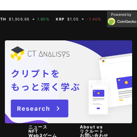
Powered by
1,906.66
1.60%
XRP
$1.05
-1.40%
BNB
$592.50
-
ニュース
About us
NFT
リクルート
Web3ゲーム
お問い合わせ