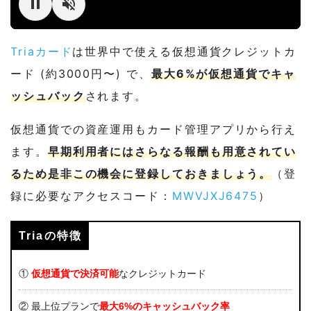
Triaカード
は世界中で使える仮想通貨クレジットカ
ード (約3000円〜) で、
最大6%が仮想通貨でキャ
ッシュバック
されます。
仮想通貨での資産運用もカード管理アプリから行え
ます。
早期利用者にはさらなる報酬も用意されてい
るため是非この機会に登録しておきましょう。
（登
録に必要なアクセスコード：
MWVJXJ6475
）
Triaの特徴
①
仮想通貨で決済可能
なクレジットカード
② 最上位プランで
最大6%のキャッシュバック率