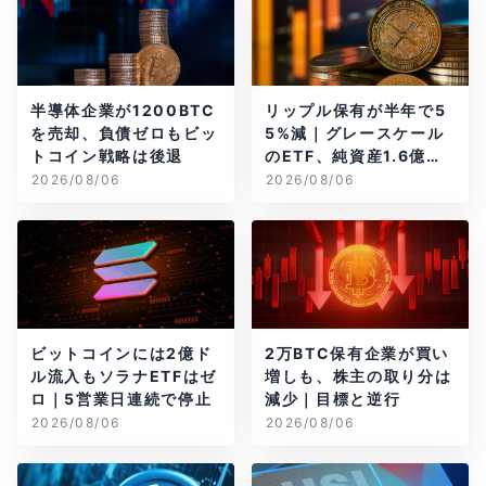
半導体企業が1200BTC
リップル保有が半年で5
を売却、負債ゼロもビッ
5%減｜グレースケール
トコイン戦略は後退
のETF、純資産1.6億ド
ル減
2026/08/06
2026/08/06
ビットコインには2億ド
2万BTC保有企業が買い
ル流入もソラナETFはゼ
増しも、株主の取り分は
ロ｜5営業日連続で停止
減少｜目標と逆行
2026/08/06
2026/08/06