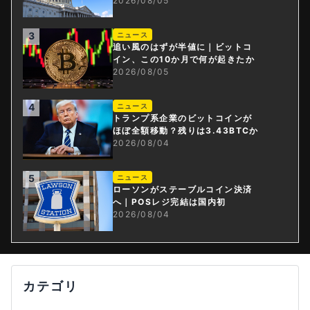
2026/08/05
3
ニュース
追い風のはずが半値に｜ビットコ
イン、この10か月で何が起きたか
2026/08/05
4
ニュース
トランプ系企業のビットコインが
ほぼ全額移動？残りは3.43BTCか
2026/08/04
5
ニュース
ローソンがステーブルコイン決済
へ｜POSレジ完結は国内初
2026/08/04
カテゴリ