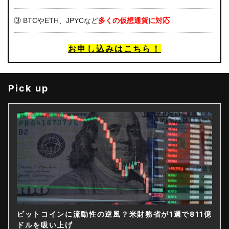
③ BTCやETH、JPYCなど
多くの仮想通貨に対応
お申し込みはこちら！
Pick up
ビットコインに流動性の逆風？米財務省が1週で811億
ドルを吸い上げ