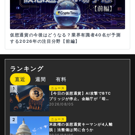
仮想通貨の今後はどうなる？業界有識者40名が予測
する2026年の注目分野【前編】
ランキング
直近
週間
有料
1
ニュース
【今日の仮想通貨】AI攻撃でBTC
ブリッジが停止。金融庁が「暗号
資産・ステーブルコイン課」新設
2026/08/05
2
ニュース
米政権の仮想通貨キーマンが4人離
脱｜法整備は間に合うか