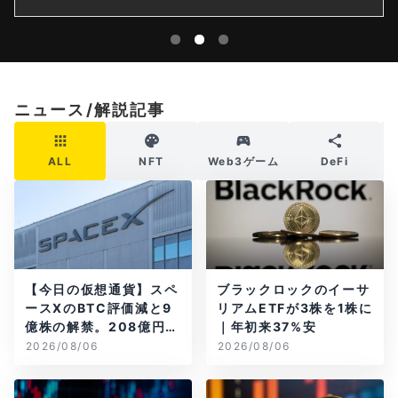
ニュース/解説記事
ALL
NFT
Web3ゲーム
DeFi
【今日の仮想通貨】スペ
ブラックロックのイーサ
ースXのBTC評価減と9
リアムETFが3株を1株に
億株の解禁。208億円相
｜年初来37%安
当のBTCが盗難
2026/08/06
2026/08/06