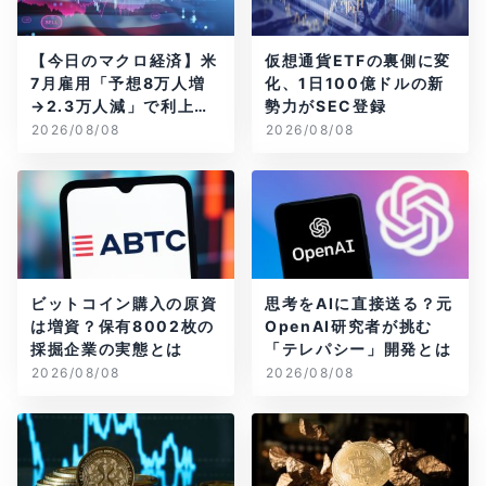
【今日のマクロ経済】米
仮想通貨ETFの裏側に変
7月雇用「予想8万人増
化、1日100億ドルの新
→2.3万人減」で利上げ
勢力がSEC登録
観測後退
2026/08/08
2026/08/08
ビットコイン購入の原資
思考をAIに直接送る？元
は増資？保有8002枚の
OpenAI研究者が挑む
採掘企業の実態とは
「テレパシー」開発とは
2026/08/08
2026/08/08