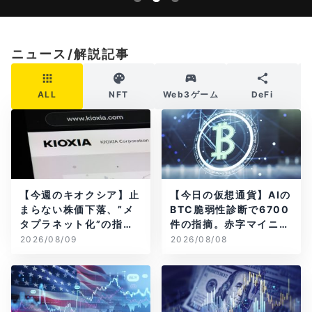
ニュース/解説記事
ALL
NFT
Web3ゲーム
DeFi
【今週のキオクシア】止
【今日の仮想通貨】AIの
まらない株価下落、”メ
BTC脆弱性診断で6700
タプラネット化”の指摘
件の指摘。赤字マイニン
は本当？
グ企業はAIに賭ける
2026/08/09
2026/08/08