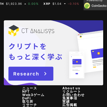
Powered by
1,923.96
0.00%
XRP
$1.04
-0.10%
BNB
$608.19
0
ニュース
About us
NFT
リクルート
Web3ゲーム
お問い合わせ
DeFi
免責事項
取引所
実績
リサーチ
広告掲載