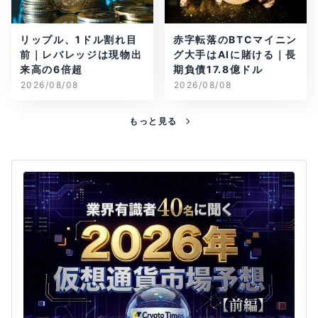
リップル、1ドル割れ目
赤字転落のBTCマイニン
前｜レバレッジは現物出
グ大手はAIに賭ける｜長
来高の6倍超
期負債17.8億ドル
2026/08/08
2026/08/08
もっと見る