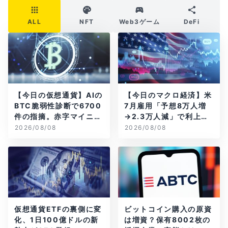
ALL
NFT
Web3ゲーム
DeFi
【今日の仮想通貨】AIの
【今日のマクロ経済】米
BTC脆弱性診断で6700
7月雇用「予想8万人増
件の指摘。赤字マイニン
→2.3万人減」で利上げ
グ企業はAIに賭ける
観測後退
2026/08/08
2026/08/08
仮想通貨ETFの裏側に変
ビットコイン購入の原資
化、1日100億ドルの新
は増資？保有8002枚の