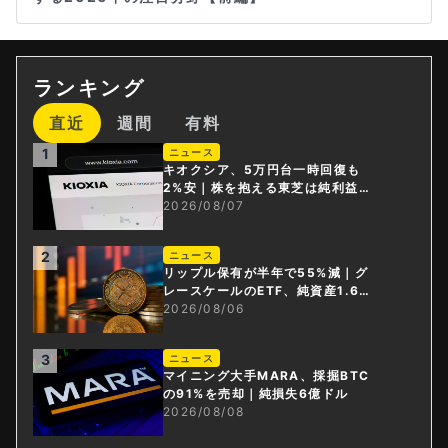
ランキング
直近
週間
有料
1
ニュース
キオクシア、5万円台一時回復も
2%安｜株を抱える東芝は純利益3
0倍
2026/08/07
2
ニュース
リップル保有が半年で55%減｜グ
レースケールのETF、純資産1.6億
ドル減
2026/08/06
3
ニュース
マイニング大手MARA、採掘BTC
の91%を売却｜純損失6億ドル
2026/08/08