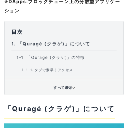
※DApps:ブロックチェーン上の分散型アプリケー
ション
目次
1
「Quragé (クラゲ)」について
1-1
「Quragé (クラゲ)」の特徴
1-1-1
タブで素早くアクセス
1-1-2
⽚⼿で簡単にブラウジング
すべて表示
1-1-3
リアルタイム通知
「Quragé (クラゲ)」について
1-1-4
安全なウォレット
1-1-5
⽣体認証