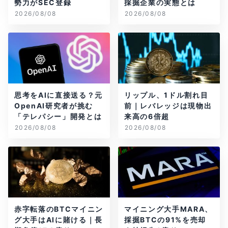
勢力がSEC登録
採掘企業の実態とは
2026/08/08
2026/08/08
思考をAIに直接送る？元
リップル、1ドル割れ目
OpenAI研究者が挑む
前｜レバレッジは現物出
「テレパシー」開発とは
来高の6倍超
2026/08/08
2026/08/08
赤字転落のBTCマイニン
マイニング大手MARA、
グ大手はAIに賭ける｜長
採掘BTCの91%を売却