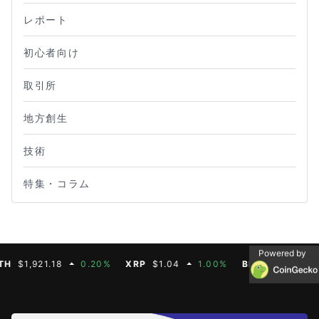
レポート
初心者向け
取引所
地方創生
技術
特集・コラム
Powered by
$1,921.18
0.20%
XRP
$1.04
1.00%
BNB
$604.50
2