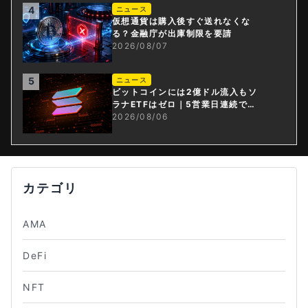
4
ニュース
仮想通貨は購入後すぐ送れなくな
る？金融庁が出庫制限を要請
2026/08/07
5
ニュース
ビットコインには2億ドル流入もソ
ラナETFはゼロ｜5営業日連続で停
止
2026/08/06
カテゴリ
AMA
DeFi
NFT