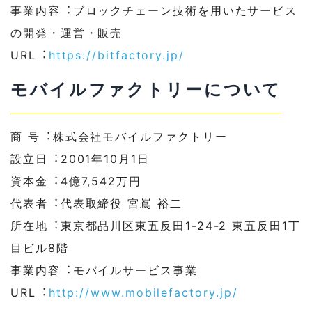
事業内容︓ブロックチェーン技術を⽤いたサービス
の開発・運営・販売
URL︓
https://bitfactory.jp/
モバイルファクトリーについて
商 号︓株式会社モバイルファクトリー
設⽴⽇︓2001年10⽉1⽇
資本⾦︓4億7,542万円
代表者︓代表取締役 宮嶌 裕⼆
所在地︓東京都品川区東五反⽥1-24-2 東五反⽥1丁
⽬ビル8階
事業内容︓モバイルサービス事業
URL︓
http://www.mobilefactory.jp/