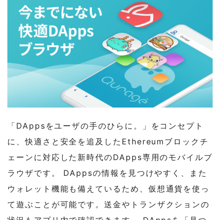
1-1-6
ウォレットのインポート機能
1-1-7
タブの保存
2
コンテンツ概要
3
「Uniqys(ユニキス)Kit」について
4
ビットファクトリーについて
5
モバイルファクトリーについて
「DAppsをユーザの⼿のひらに。」をコンセプト
に、快適さと安全を追及したEthereumブロックチ
ェーンに対応した新時代のDApps専⽤のモバイルブ
ラウザです。 DAppsの情報を⾒つけやすく、また
ウォレット機能も備えているため、仮想通貨を使っ
て遊ぶことが可能です。送金やトランザクションの
状況もアプリ内で確認できます。 DAppsを「⾒つ