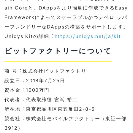
ain Coreと、DAppsをより簡単に作成できるEasy
Frameworkによってスケーラブルかつデベロ ッパ
ーフレンドリーなDAppsの構築をサポートします。
Uniqys Kitの詳細︓
https://uniqys.net/ja/kit
ビットファクトリーについて
商 号︓株式会社ビットファクトリー
設⽴⽇︓2018年7⽉25⽇
資本⾦︓1000万円
代表者︓代表取締役 宮嶌 裕⼆
所在地︓東京都品川区東五反⽥2-8-5
親会社︓株式会社モバイルファクトリー（東証⼀部
3912）