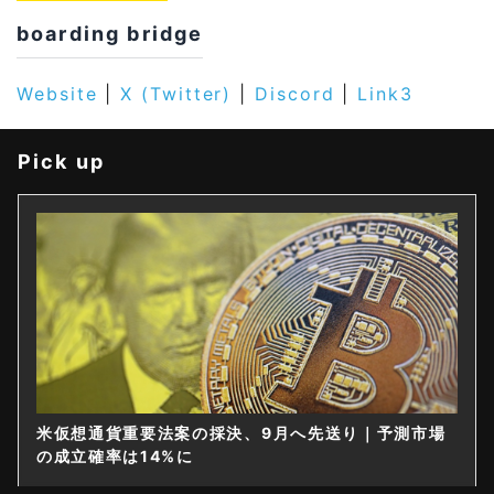
boarding bridge
Website
|
X (Twitter)
|
Discord
|
Link3
Pick up
仮想通貨は購入後すぐ送れなくなる？金融庁が出庫制
限を要請