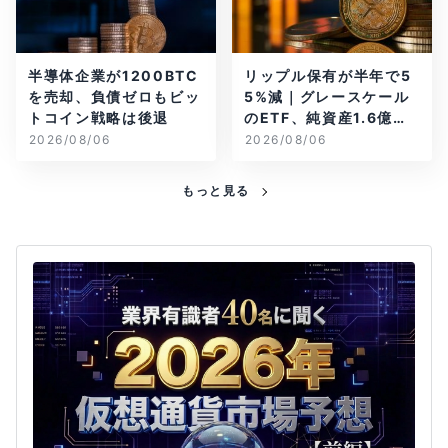
半導体企業が1200BTC
リップル保有が半年で5
を売却、負債ゼロもビッ
5%減｜グレースケール
トコイン戦略は後退
のETF、純資産1.6億ド
ル減
2026/08/06
2026/08/06
もっと見る