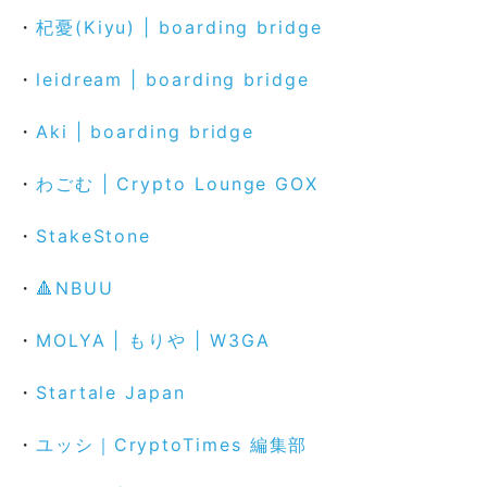
・
杞憂(Kiyu) | boarding bridge
・
leidream
| boarding bridge
・
Aki
| boarding bridge
・
わごむ | Crypto Lounge GOX
・
StakeStone
・
🔺NBUU
・
MOLYA | もりや | W3GA
・
Startale Japan
・
ユッシ｜CryptoTimes 編集部