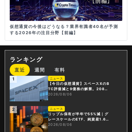
仮想通貨の今後はどうなる？業界有識者40名が予測
する2026年の注目分野【前編】
ランキング
直近
週間
有料
1
ニュース
【今日の仮想通貨】スペースXのB
TC評価減と9億株の解禁。208億
円相当のBTCが盗難
2026/08/06
2
ニュース
リップル保有が半年で55%減｜グ
レースケールのETF、純資産1.6億
ドル減
2026/08/06