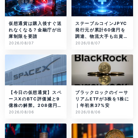
仮想通貨は購入後すぐ送
ステーブルコインJPYC
れなくなる？金融庁が出
発行元が累計60億円を
庫制限を要請
調達、物流大手も出資参
画
2026/08/07
2026/08/07
【今日の仮想通貨】スペ
ブラックロックのイーサ
ースXのBTC評価減と9
リアムETFが3株を1株に
億株の解禁。208億円相
｜年初来37%安
当のBTCが盗難
2026/08/06
2026/08/06