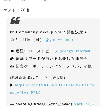
4-1
ディナーメニュー
ゲスト：70名
5
大抽選会
5-1
ご協賛者さま・プロジェクト（敬称略）
bb Community Meetup Vol.2 開催決定✈️
📅 5月11日（日）
@groove_on_x
6
クロージング
🥩 近江牛ローストビーフ
@wagyuinternat
6-1
挨拶
🎁 豪華リワードが当たるお楽しみ抽選会
7
まとめ
🍰 記念ケーキ、シャンパン、ノベルティ他
8
関連リンク
詳細＆応募はこちら（WL制）
▶️
https://t.co/DNRE3RK1HD
pic.twitter.co
8-1
boarding bridge
m/qwNArePFk9
— boarding bridge (@bb_jpdao)
April 24, 2