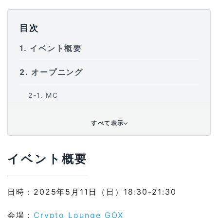
目次
1
イベント概要
2
オープニング
2-1
MC
2-2
bbの紹介
すべて表示
3
乾杯
イベント概要
3-1
乾杯挨拶
3-2
オリジナルシャンパン協賛
日時：2025年5月11日（日）18:30-21:30
4
ディナーパーティー
会場：
Crypto Lounge GOX