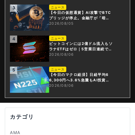
3
ニュース
【今日の仮想通貨】AI攻撃でBTC
ブリッジが停止。金融庁が「暗号
資産・ステーブルコイン課」新設
2026/08/05
4
ニュース
ビットコインには2億ドル流入もソ
ラナETFはゼロ｜5営業日連続で停
止
2026/08/06
5
ニュース
【今日のマクロ経済】日経平均6
6,300円へ3.6%急騰もAI投資回
収懸念が再燃
2026/08/06
カテゴリ
AMA