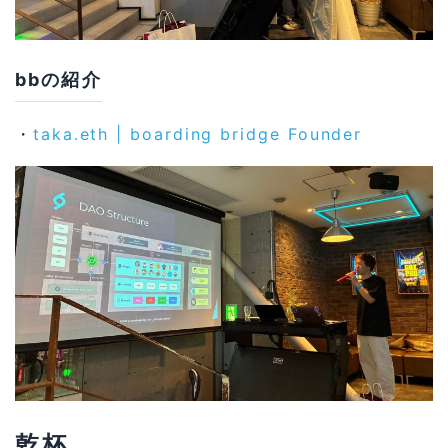
bbの紹介
・
taka.eth | boarding bridge Founder
乾杯