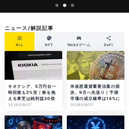
ニュース/解説記事
ALL
NFT
Web3ゲーム
DeFi
キオクシア、5万円台一
米仮想通貨重要法案の採
時回復も2%安｜株を抱
決、9月へ先送り｜予測
える東芝は純利益30倍
市場の成立確率は14%に
2026/08/07
2026/08/07