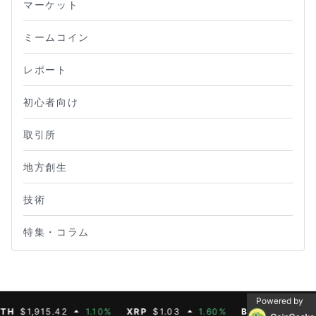
マーケット
ミームコイン
レポート
初心者向け
取引所
地方創生
技術
特集・コラム
Powered by
$1,915.42
1.10%
XRP
$1.03
1.60%
BNB
$592.88
0.