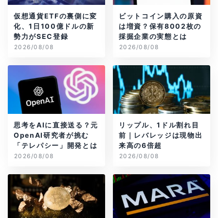
仮想通貨ETFの裏側に変
ビットコイン購入の原資
化、1日100億ドルの新
は増資？保有8002枚の
勢力がSEC登録
採掘企業の実態とは
2026/08/08
2026/08/08
思考をAIに直接送る？元
リップル、1ドル割れ目
OpenAI研究者が挑む
前｜レバレッジは現物出
「テレパシー」開発とは
来高の6倍超
2026/08/08
2026/08/08