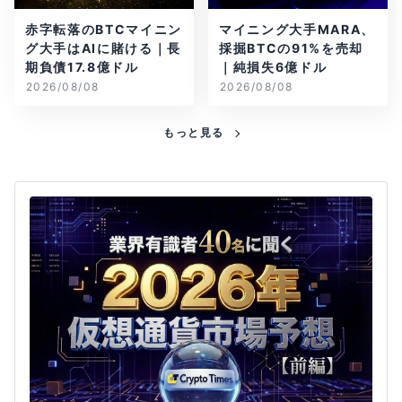
赤字転落のBTCマイニン
マイニング大手MARA、
グ大手はAIに賭ける｜長
採掘BTCの91%を売却
期負債17.8億ドル
｜純損失6億ドル
2026/08/08
2026/08/08
もっと見る