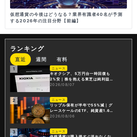
仮想通貨の今後はどうなる？業界有識者40名が予測
する2026年の注目分野【前編】
ランキング
直近
週間
有料
1
ニュース
キオクシア、5万円台一時回復も
2%安｜株を抱える東芝は純利益3
0倍
2026/08/07
2
ニュース
リップル保有が半年で55%減｜グ
レースケールのETF、純資産1.6億
ドル減
2026/08/06
3
ニュース
仮想通貨は購入後すぐ送れなくな