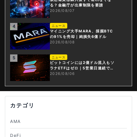
る？金融庁が出庫制限を要請
2026/08/07
4
ニュース
マイニング大手MARA、採掘BTC
の91%を売却｜純損失6億ドル
2026/08/08
5
ニュース
ビットコインには2億ドル流入もソ
ラナETFはゼロ｜5営業日連続で停
止
2026/08/06
カテゴリ
AMA
DeFi