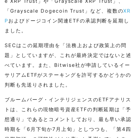
e XRP Trust」や「Grayscale XRP Trust」、
「Grayscale Dogecoin Trust」など、複数の
XR
P
およびドージコイン関連ETFの承認判断を延期し
ました。
SECはこの延期理由を「法務上および政策上の問
題」としていますが、これが最終決定ではないと述
べています。また、Bitwise社が申請しているイー
サリアムETFがステーキングを許可するかどうかの
判断も先送りされました。
ブルームバーグ・インテリジェンスのETFアナリス
トは、これらの現物暗号資産ETFの判断延期は「予
想通り」であるとコメントしており、最も早い承認
時期を「6月下旬か7月上旬」としつつも、「第4四