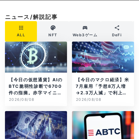
ニュース/解説記事
ALL
NFT
Web3ゲーム
DeFi
【今日の仮想通貨】AIの
【今日のマクロ経済】米
BTC脆弱性診断で6700
7月雇用「予想8万人増
件の指摘。赤字マイニン
→2.3万人減」で利上げ
グ企業はAIに賭ける
観測後退
2026/08/08
2026/08/08