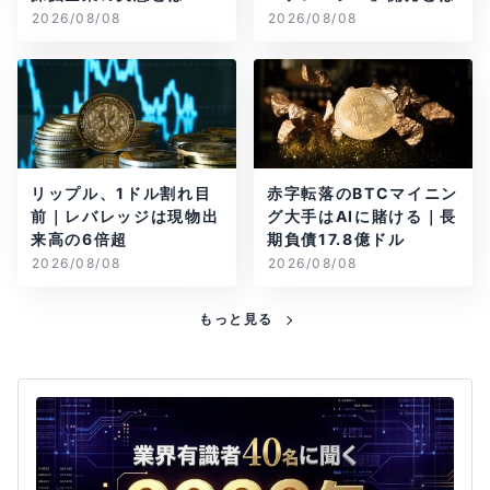
2026/08/08
2026/08/08
リップル、1ドル割れ目
赤字転落のBTCマイニン
前｜レバレッジは現物出
グ大手はAIに賭ける｜長
来高の6倍超
期負債17.8億ドル
2026/08/08
2026/08/08
もっと見る