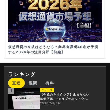
仮想通貨の今後はどうなる？業界有識者40名が予測
する2026年の注目分野【前編】
ランキング
直近
週間
有料
1
ニュース
【今週のキオクシア】止まらない
株価下落、”メタプラネット化”の
指摘は本当？
2026/08/09