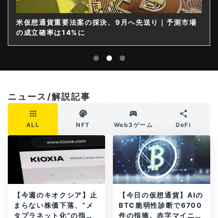
米仮想通貨重要法案の採決、9月へ先送り｜予測市場
の成立確率は14%に
ニュース/解説記事
ALL
NFT
Web3ゲーム
DeFi
【今週のキオクシア】止
【今日の仮想通貨】AIの
まらない株価下落、”メ
BTC脆弱性診断で6700
タプラネット化”の指摘
件の指摘。赤字マイニン