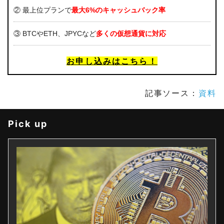
② 最上位プランで
最大6%のキャッシュバック率
③ BTCやETH、JPYCなど
多くの仮想通貨に対応
お申し込みはこちら！
記事ソース：
資料
Pick up