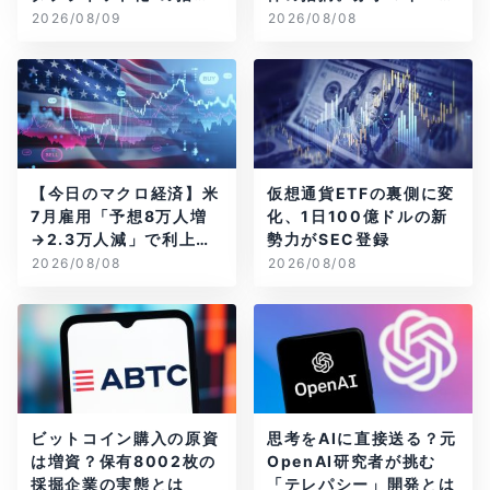
は本当？
グ企業はAIに賭ける
2026/08/09
2026/08/08
【今日のマクロ経済】米
仮想通貨ETFの裏側に変
7月雇用「予想8万人増
化、1日100億ドルの新
→2.3万人減」で利上げ
勢力がSEC登録
観測後退
2026/08/08
2026/08/08
ビットコイン購入の原資
思考をAIに直接送る？元
は増資？保有8002枚の
OpenAI研究者が挑む
採掘企業の実態とは
「テレパシー」開発とは