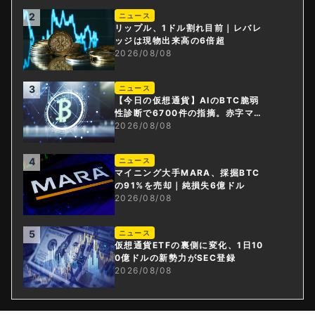
2
ニュース
リップル、1ドル割れ目前｜レバレ
ッジは現物出来高の6倍超
2026/08/08
3
ニュース
【今日の仮想通貨】AIのBTC脆弱
性診断で6700件の指摘。赤字マイ
ニング企業はAIに賭ける
2026/08/08
4
ニュース
マイニング大手MARA、採掘BTC
の91%を売却｜純損失6億ドル
2026/08/08
5
ニュース
仮想通貨ETFの裏側に変化、1日10
0億ドルの新勢力がSEC登録
2026/08/08