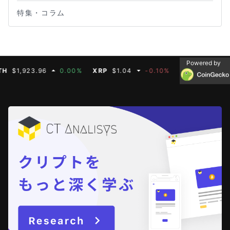
特集・コラム
Powered by
1,923.96
0.00%
XRP
$1.04
-0.10%
BNB
$608.19
0