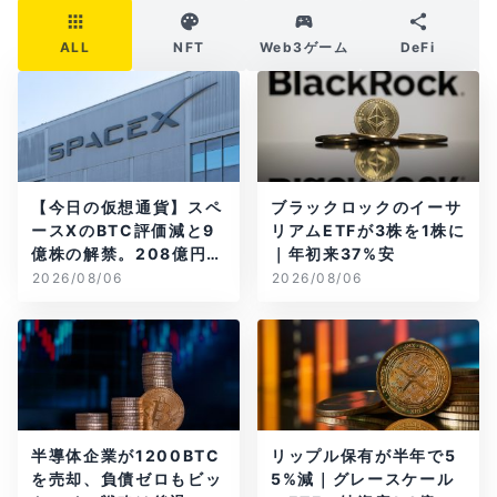
ALL
NFT
Web3ゲーム
DeFi
【今日の仮想通貨】スペ
ブラックロックのイーサ
ースXのBTC評価減と9
リアムETFが3株を1株に
億株の解禁。208億円相
｜年初来37%安
当のBTCが盗難
2026/08/06
2026/08/06
半導体企業が1200BTC
リップル保有が半年で5
を売却、負債ゼロもビッ
5%減｜グレースケール