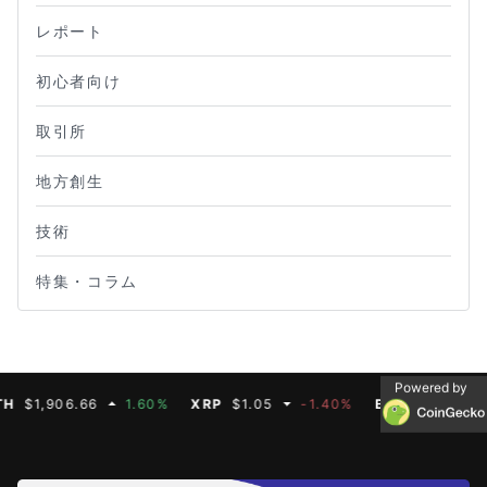
レポート
初心者向け
取引所
地方創生
技術
特集・コラム
Powered by
,906.66
1.60%
XRP
$1.05
-1.40%
BNB
$592.50
-0