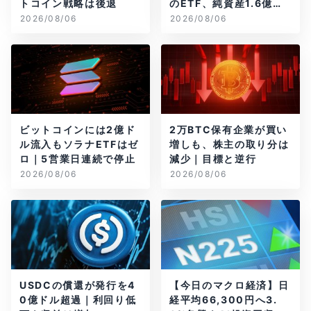
トコイン戦略は後退
のETF、純資産1.6億ド
ル減
2026/08/06
2026/08/06
ビットコインには2億ド
2万BTC保有企業が買い
ル流入もソラナETFはゼ
増しも、株主の取り分は
ロ｜5営業日連続で停止
減少｜目標と逆行
2026/08/06
2026/08/06
USDCの償還が発行を4
【今日のマクロ経済】日
0億ドル超過｜利回り低
経平均66,300円へ3.