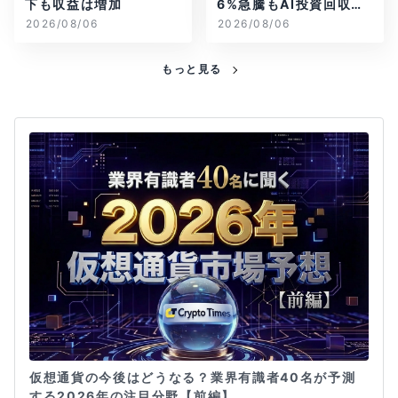
下も収益は増加
6%急騰もAI投資回収懸
念が再燃
2026/08/06
2026/08/06
もっと見る
仮想通貨の今後はどうなる？業界有識者40名が予測
する2026年の注目分野【前編】