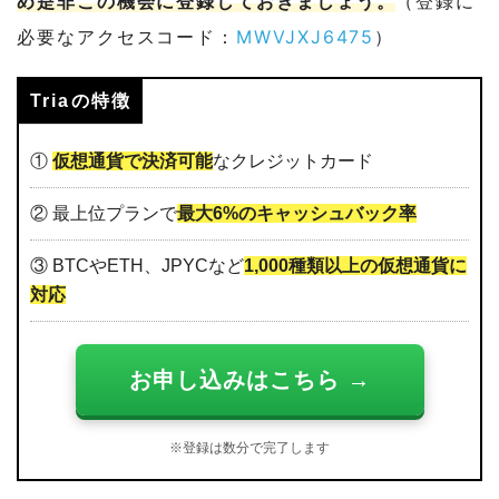
め是非この機会に登録しておきましょう。
（登録に
必要なアクセスコード：
MWVJXJ6475
）
Triaの特徴
①
仮想通貨で決済可能
なクレジットカード
② 最上位プランで
最大6%のキャッシュバック率
③ BTCやETH、JPYCなど
1,000種類以上の仮想通貨に
対応
お申し込みはこちら →
※登録は数分で完了します