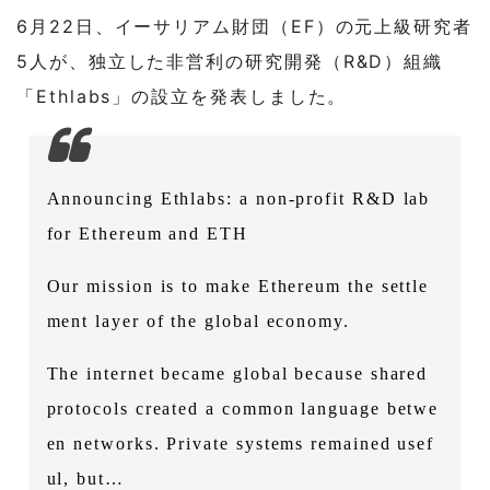
6月22日、イーサリアム財団（EF）の元上級研究者
5人が、独立した非営利の研究開発（R&D）組織
「Ethlabs」の設立を発表しました。
Announcing Ethlabs: a non-profit R&D lab
for Ethereum and ETH
Our mission is to make Ethereum the settle
ment layer of the global economy.
The internet became global because shared
protocols created a common language betwe
en networks. Private systems remained usef
ul, but…