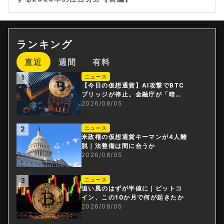
ランキング
直近
週間
有料
1
ニュース
【今日の仮想通貨】AI攻撃でBTC
ブリッジが停止。金融庁が「暗号
資産・ステーブルコイン課」新設
2026/08/05
2
ニュース
米政権の仮想通貨キーマンが4人離
脱｜法整備は間に合うか
2026/08/05
3
ニュース
追い風のはずが半値に｜ビットコ
イン、この10か月で何が起きたか
2026/08/05