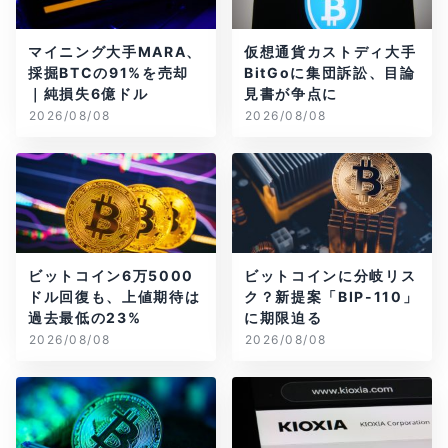
マイニング大手MARA、
仮想通貨カストディ大手
採掘BTCの91%を売却
BitGoに集団訴訟、目論
｜純損失6億ドル
見書が争点に
2026/08/08
2026/08/08
ビットコイン6万5000
ビットコインに分岐リス
ドル回復も、上値期待は
ク？新提案「BIP-110」
過去最低の23%
に期限迫る
2026/08/08
2026/08/08