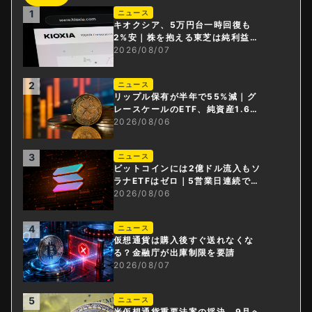
1
ニュース
キオクシア、5万円台一時回復も
2%安｜株を抱える東芝は純利益3
0倍
2026/08/07
2
ニュース
リップル保有が半年で55%減｜グ
レースケールのETF、純資産1.6億
ドル減
2026/08/06
3
ニュース
ビットコインには2億ドル流入もソ
ラナETFはゼロ｜5営業日連続で停
止
2026/08/06
4
ニュース
仮想通貨は購入後すぐ送れなくな
る？金融庁が出庫制限を要請
2026/08/07
5
ニュース
米仮想通貨重要法案の採決、9月へ