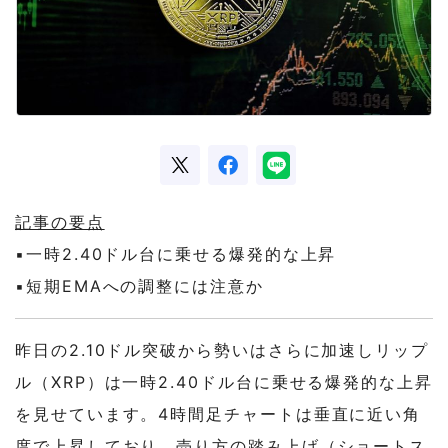
記事の要点
▪️一時2.40ドル台に乗せる爆発的な上昇
▪️短期EMAへの調整には注意か
昨日の2.10ドル突破から勢いはさらに加速しリップ
ル（XRP）は一時2.40ドル台に乗せる爆発的な上昇
を見せています。4時間足チャートは垂直に近い角
度で上昇しており、売り方の踏み上げ（ショートス