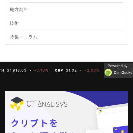
地方創生
技術
特集・コラム
Powered by
,918.63
-0.10%
XRP
$1.02
-2.00%
BNB
$592.66
-