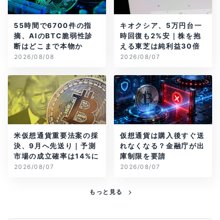
55時間で6700件の指
キオクシア、5万円台一
摘、AIのBTC脆弱性診
時回復も2%安｜株を抱
断はどこまで本物か
える東芝は純利益30倍
2026/08/08
2026/08/07
米仮想通貨重要法案の採
仮想通貨は購入後すぐ送
決、9月へ先送り｜予測
れなくなる？金融庁が出
市場の成立確率は14%に
庫制限を要請
2026/08/07
2026/08/07
もっと見る