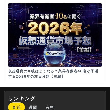
仮想通貨の今後はどうなる？業界有識者40名が予測
する2026年の注目分野【前編】
ランキング
直近
週間
有料