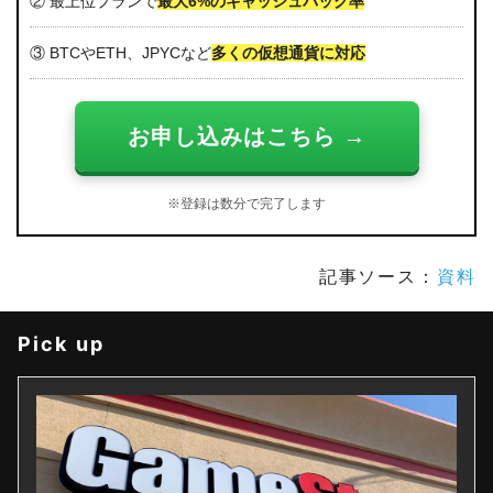
② 最上位プランで
最大6%のキャッシュバック率
③ BTCやETH、JPYCなど
多くの仮想通貨に対応
お申し込みはこちら →
※登録は数分で完了します
記事ソース：
資料
Pick up