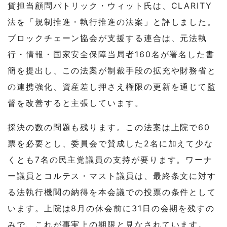
貨担当顧問パトリック・ウィット氏は、CLARITY
法を「規制推進・執行推進の法案」と評しました。
ブロックチェーン協会が支援する連合は、元法執
行・情報・国家安全保障当局者160名が署名した書
簡を提出し、この法案が制裁手段の拡充や財務省と
の連携強化、資産差し押さえ権限の更新を通じて監
督を改善すると主張しています。
採決の数の問題も残ります。この法案は上院で60
票を必要とし、委員会で賛成した2名に加えて少な
くとも7名の民主党議員の支持が要ります。ワーナ
ー議員とコルテス・マスト議員は、最終条文に対す
る法執行機関の納得を本会議での投票の条件として
います。上院は8月の休会前に31日の会期を残すの
みで、これが事実上の期限と見なされています。