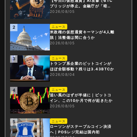
【今日の仮想通貨】AI攻撃でBTC
ブリッジが停止。金融庁が「暗号
資産・ステーブルコイン課」新設
2026/08/05
2
ニュース
米政権の仮想通貨キーマンが4人離
脱｜法整備は間に合うか
2026/08/05
3
ニュース
トランプ系企業のビットコインが
ほぼ全額移動？残りは3.43BTCか
2026/08/04
4
ニュース
追い風のはずが半値に｜ビットコ
イン、この10か月で何が起きたか
2026/08/05
5
ニュース
ローソンがステーブルコイン決済
へ｜POSレジ完結は国内初