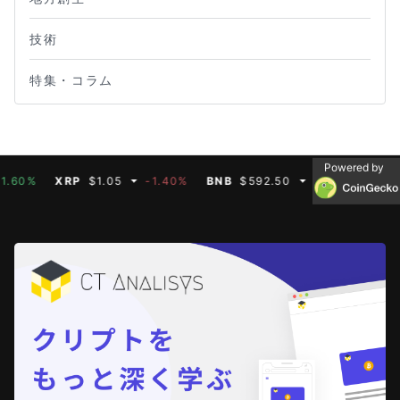
技術
特集・コラム
Powered by
%
XRP
$1.05
-1.40%
BNB
$592.50
-0.60%
SOL
$73