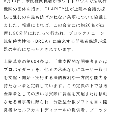
6月10日、米政権関係者がホワイトハウスで法執行
機関の団体を招き、CLARITY法が上院本会議の採
決に進むのを最も妨げかねない条項について協議し
ました。報道によれば、この会合には約20名が出
席し90分間にわたって行われ、ブロックチェーン
規制確実性法（BRCA）に由来する開発者保護が議
題の中心になったとされています。
上院草案の第604条は、「非支配的な開発者または
プロバイダー」を、他者の承認なしにユーザー取引
を支配・開始・実行する法的権利や一方的な能力を
持たない者と定義しています。この定義の下では送
金業者としての扱いは実際に資産を支配または移動
させる当事者に限られ、分散型台帳ソフトを書く開
発者やセルフカストディツールの提供者、ブロック