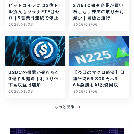
ビットコインには2億ド
2万BTC保有企業が買い
ル流入もソラナETFはゼ
増しも、株主の取り分は
ロ｜5営業日連続で停止
減少｜目標と逆行
2026/08/06
2026/08/06
USDCの償還が発行を4
【今日のマクロ経済】日
0億ドル超過｜利回り低
経平均66,300円へ3.
下も収益は増加
6%急騰もAI投資回収懸
念が再燃
2026/08/06
2026/08/06
もっと見る