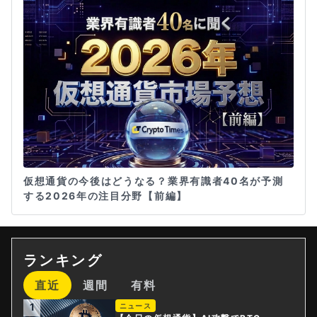
仮想通貨の今後はどうなる？業界有識者40名が予測
する2026年の注目分野【前編】
ランキング
直近
週間
有料
1
ニュース