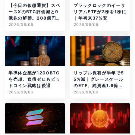
【今日の仮想通貨】スペ
ブラックロックのイーサ
ースXのBTC評価減と9
リアムETFが3株を1株に
億株の解禁。208億円相
｜年初来37%安
当のBTCが盗難
2026/08/06
2026/08/06
半導体企業が1200BTC
リップル保有が半年で5
を売却、負債ゼロもビッ
5%減｜グレースケール
トコイン戦略は後退
のETF、純資産1.6億ド
ル減
2026/08/06
2026/08/06