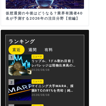
仮想通貨の今後はどうなる？業界有識者40
名が予測する2026年の注目分野【前編】
ランキング
直近
週間
有料
ニュース
1
リップル、1ドル割れ目前｜
レバレッジは現物出来高の6
倍超
2026/08/08
ニュース
2
マイニング大手MARA、採
掘BTCの91%を売却｜純損
失6億ドル
2026/08/08