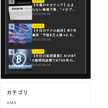
ニュース
3
【今週のキオクシア】止ま
らない株価下落、”メタプラ
ネット化”の指摘は本当？
2026/08/09
ニュース
4
【今日のマクロ経済】米7月
雇用「予想8万人増→2.3万
人減」で利上げ観測後退
2026/08/08
ニュース
5
【今日の仮想通貨】AIのBT
C脆弱性診断で6700件の指
摘。赤字マイニング企業はA
2026/08/08
Iに賭ける
カテゴリ
AMA