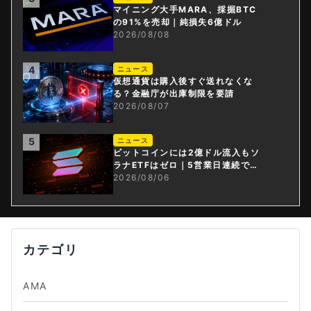
マイニング大手MARA、採掘BTC
の91%を売却｜純損失6億ドル
2026/08/08
4
ニュース
仮想通貨は購入後すぐ送れなくな
る？金融庁が出庫制限を要請
2026/08/07
5
ニュース
ビットコインには2億ドル流入もソ
ラナETFはゼロ｜5営業日連続で停
止
2026/08/06
カテゴリ
AMA