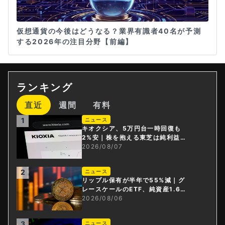
仮想通貨の今後はどうなる？業界有識者40名が予測
する2026年の注目分野【前編】
ランキング
直近
週間
有料
1
ニュース
キオクシア、5万円台一時回復も
2%安｜株を抱える東芝は純利益3
0倍
2026/08/07
2
ニュース
リップル保有が半年で55%減｜グ
レースケールのETF、純資産1.6億
ドル減
2026/08/06
3
ニュース