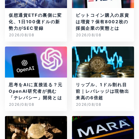
仮想通貨ETFの裏側に変
ビットコイン購入の原資
化、1日100億ドルの新
は増資？保有8002枚の
勢力がSEC登録
採掘企業の実態とは
2026/08/08
2026/08/08
思考をAIに直接送る？元
リップル、1ドル割れ目
OpenAI研究者が挑む
前｜レバレッジは現物出
「テレパシー」開発とは
来高の6倍超
2026/08/08
2026/08/08