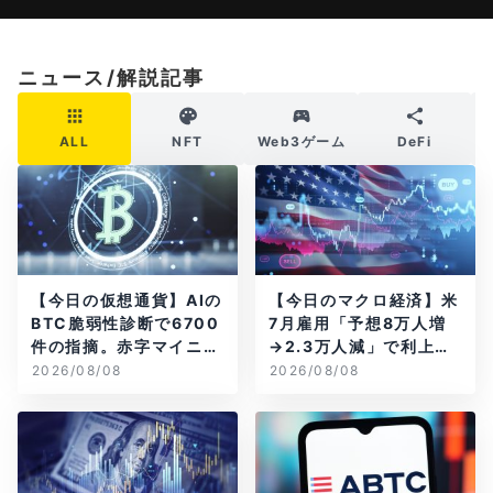
ニュース/解説記事
ALL
NFT
Web3ゲーム
DeFi
【今日の仮想通貨】AIの
【今日のマクロ経済】米
BTC脆弱性診断で6700
7月雇用「予想8万人増
件の指摘。赤字マイニン
→2.3万人減」で利上げ
グ企業はAIに賭ける
観測後退
2026/08/08
2026/08/08