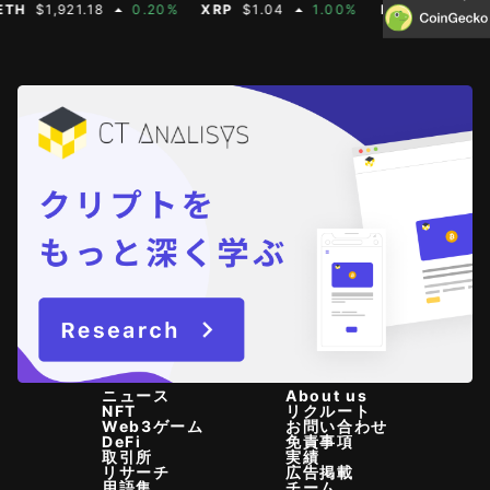
$1,921.18
0.20%
XRP
$1.04
1.00%
BNB
$604.50
2
ニュース
About us
NFT
リクルート
Web3ゲーム
お問い合わせ
DeFi
免責事項
取引所
実績
リサーチ
広告掲載
用語集
チーム