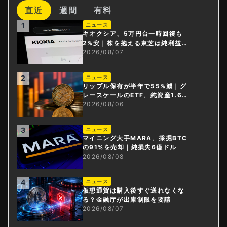
直近
週間
有料
1
ニュース
キオクシア、5万円台一時回復も
2%安｜株を抱える東芝は純利益3
0倍
2026/08/07
2
ニュース
リップル保有が半年で55%減｜グ
レースケールのETF、純資産1.6億
ドル減
2026/08/06
3
ニュース
マイニング大手MARA、採掘BTC
の91%を売却｜純損失6億ドル
2026/08/08
4
ニュース
仮想通貨は購入後すぐ送れなくな
る？金融庁が出庫制限を要請
2026/08/07