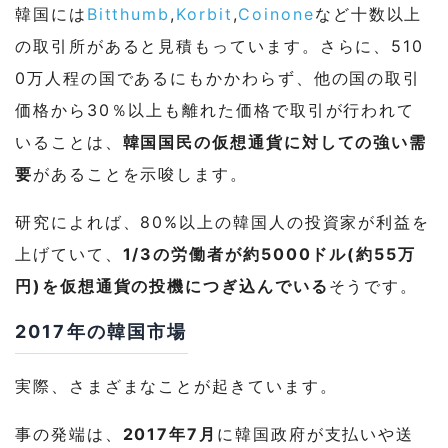
韓国には
Bitthumb
,
Korbit
,
Coinone
など十数以上
の取引所があると見積もっています。さらに、510
0万人程の国であるにもかかわらず、他の国の取引
価格から30％以上も離れた価格で取引が行われて
いることは、
韓国国民の仮想通貨に対しての強い需
要
があることを示唆します。
研究によれば、80%以上の韓国人の投資家が利益を
上げていて、
1/3の労働者が約5000ドル(約55万
円)を仮想通貨の投機につぎ込んでいる
そうです。
2017年の韓国市場
実際、さまざまなことが起きています。
事の発端は、
2017年7月
に韓国政府が支払いや送