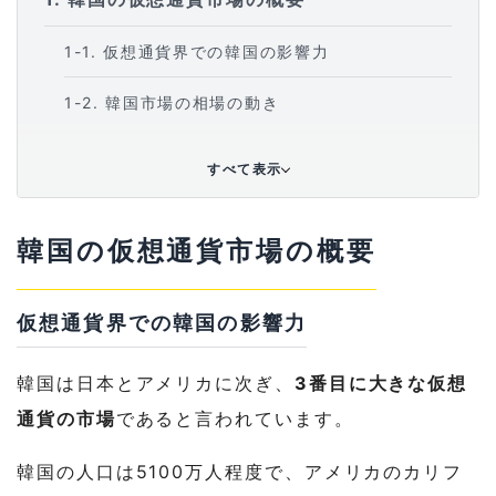
1-1
仮想通貨界での韓国の影響力
1-2
韓国市場の相場の動き
1-3
2017年の韓国市場
すべて表示
1-4
2018年の韓国仮想通貨市場は？
韓国の仮想通貨市場の概要
1-5
韓国ではどのように仮想通貨取引が行われ
ているのか
仮想通貨界での韓国の影響力
2
現在までの規制等の状況
韓国は日本とアメリカに次ぎ、
3番目に大きな仮想
2-1
今後規制案に進展はあるのか
通貨の市場
であると言われています。
2-2
その他の規制の状況
韓国の人口は5100万人程度で、アメリカのカリフ
3
韓国の規制が市場に及ぼす影響