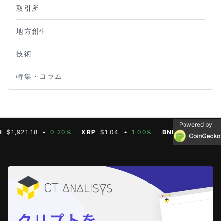
取引所
地方創生
技術
特集・コラム
Powered by
21.18
0.20%
XRP
$1.04
1.00%
BNB
$604.50
2.70