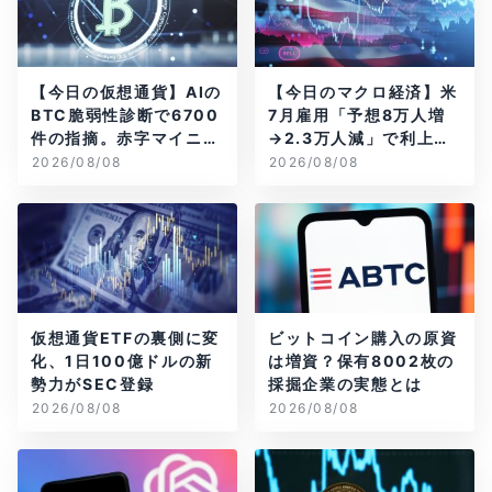
【今日の仮想通貨】AIの
【今日のマクロ経済】米
BTC脆弱性診断で6700
7月雇用「予想8万人増
件の指摘。赤字マイニン
→2.3万人減」で利上げ
グ企業はAIに賭ける
観測後退
2026/08/08
2026/08/08
仮想通貨ETFの裏側に変
ビットコイン購入の原資
化、1日100億ドルの新
は増資？保有8002枚の
勢力がSEC登録
採掘企業の実態とは
2026/08/08
2026/08/08