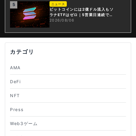
5
ニュース
ビットコインには2億ドル流入もソ
ラナETFはゼロ｜5営業日連続で停
止
2026/08/06
カテゴリ
AMA
DeFi
NFT
Press
Web3ゲーム