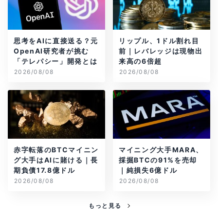
思考をAIに直接送る？元
リップル、1ドル割れ目
OpenAI研究者が挑む
前｜レバレッジは現物出
「テレパシー」開発とは
来高の6倍超
2026/08/08
2026/08/08
赤字転落のBTCマイニン
マイニング大手MARA、
グ大手はAIに賭ける｜長
採掘BTCの91%を売却
期負債17.8億ドル
｜純損失6億ドル
2026/08/08
2026/08/08
もっと見る