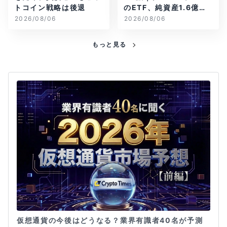
トコイン戦略は後退
のETF、純資産1.6億ド
ル減
2026/08/06
2026/08/06
もっと見る
仮想通貨の今後はどうなる？業界有識者40名が予測