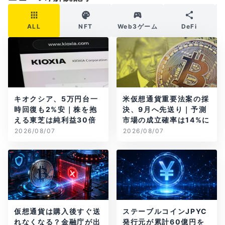
ALL
NFT
Web3ゲーム
DeFi
キオクシア、5万円台一
米仮想通貨重要法案の採
時回復も2%安｜株を抱
決、9月へ先送り｜予測
える東芝は純利益30倍
市場の成立確率は14%に
2026/08/07
2026/08/07
仮想通貨は購入後すぐ送
ステーブルコインJPYC
れなくなる？金融庁が出
発行元が累計60億円を