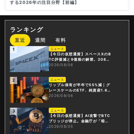
する2026年の注目分野【前編】
ランキング
直近
週間
有料
1
ニュース
【今日の仮想通貨】スペースXのB
TC評価減と9億株の解禁。208億
円相当のBTCが盗難
2026/08/06
2
ニュース
リップル保有が半年で55%減｜グ
レースケールのETF、純資産1.6億
ドル減
2026/08/06
3
ニュース
【今日の仮想通貨】AI攻撃でBTC
ブリッジが停止。金融庁が「暗号
資産・ステーブルコイン課」新設
2026/08/05