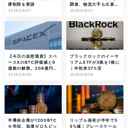
庫制限を要請
調達、物流大手も出資参
画
2026/08/07
2026/08/07
【今日の仮想通貨】スペ
ブラックロックのイーサ
ースXのBTC評価減と9
リアムETFが3株を1株に
億株の解禁。208億円相
｜年初来37%安
当のBTCが盗難
2026/08/06
2026/08/06
半導体企業が1200BTC
リップル保有が半年で5
を売却、負債ゼロもビッ
5%減｜グレースケール