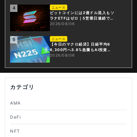
4
ニュース
ビットコインには2億ドル流入もソ
ラナETFはゼロ｜5営業日連続で停
止
2026/08/06
5
ニュース
【今日のマクロ経済】日経平均6
6,300円へ3.6%急騰もAI投資回
収懸念が再燃
2026/08/06
カテゴリ
AMA
DeFi
NFT