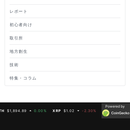
レポート
初心者向け
取引所
地方創生
技術
特集・コラム
Powered by
1,894.89
0.00%
XRP
$1.02
-2.30%
BNB
$587.07
0