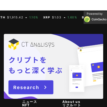
Powered by
$1,915.42
1.10%
XRP
$1.03
1.60%
BNB
$592.88
0
ニュース
About us
NFT
リクルート