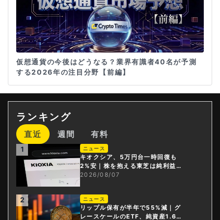
仮想通貨の今後はどうなる？業界有識者40名が予測
する2026年の注目分野【前編】
ランキング
直近
週間
有料
1
ニュース
キオクシア、5万円台一時回復も
2%安｜株を抱える東芝は純利益3
0倍
2026/08/07
2
ニュース
リップル保有が半年で55%減｜グ
レースケールのETF、純資産1.6億