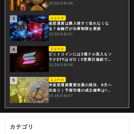
ドル減
2026/08/06
3
ニュース
仮想通貨は購入後すぐ送れなくな
る？金融庁が出庫制限を要請
2026/08/07
4
ニュース
ビットコインには2億ドル流入もソ
ラナETFはゼロ｜5営業日連続で停
止
2026/08/06
5
ニュース
米仮想通貨重要法案の採決、9月へ
先送り｜予測市場の成立確率は1
4%に
2026/08/07
カテゴリ