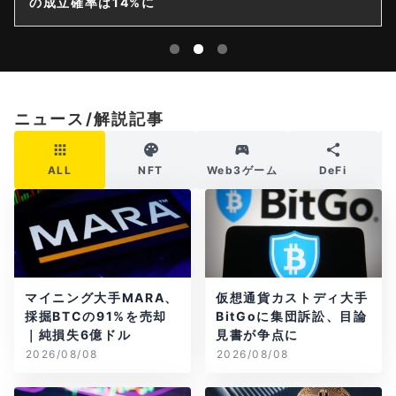
の成立確率は14%に
ニュース/解説記事
ALL
NFT
Web3ゲーム
DeFi
マイニング大手MARA、
仮想通貨カストディ大手
採掘BTCの91%を売却
BitGoに集団訴訟、目論
｜純損失6億ドル
見書が争点に
2026/08/08
2026/08/08