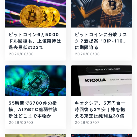
ビットコイン6万5000
ビットコインに分岐リス
ドル回復も、上値期待は
ク？新提案「BIP-110」
過去最低の23%
に期限迫る
2026/08/08
2026/08/08
55時間で6700件の指
キオクシア、5万円台一
摘、AIのBTC脆弱性診
時回復も2%安｜株を抱
断はどこまで本物か
える東芝は純利益30倍
2026/08/08
2026/08/07